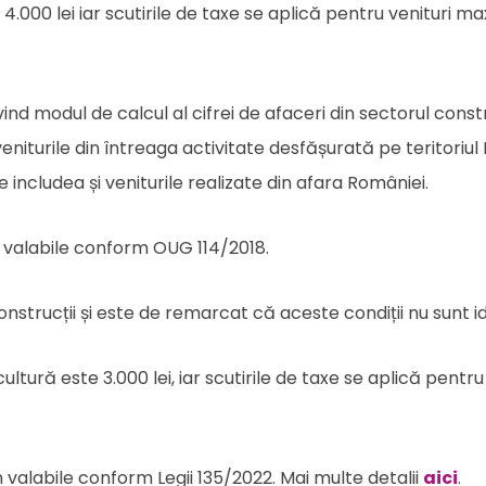
 4.000 lei iar scutirile de taxe se aplică pentru venituri m
ind modul de calcul al cifrei de afaceri din sectorul constru
niturile din întreaga activitate desfășurată pe teritoriul
 includea și veniturile realizate din afara României.
n valabile conform OUG 114/2018.
trucții și este de remarcat că aceste condiții nu sunt id
ultură este 3.000 lei, iar scutirile de taxe se aplică pentru
 valabile conform Legii 135/2022. Mai multe detalii
aici
.