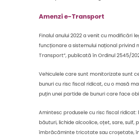
Amenzi e-Transport
Finalul anului 2022 a venit cu modificări l
funcționare a sistemului național privind 
Transport”, publicată în Ordinul 2545/202
Vehiculele care sunt monitorizate sunt c
bunuri cu risc fiscal ridicat, cu o masă 
puțin unei partide de bunuri care face obi
Amintesc produsele cu risc fiscal ridicat: 
băuturi, lichide alcoolice, oțet, sare, sul
îmbrăcăminte tricotate sau croșetate, încă