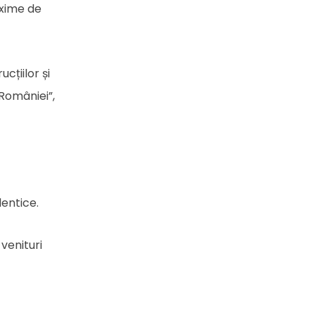
axime de
cțiilor și
 României”,
entice.
 venituri