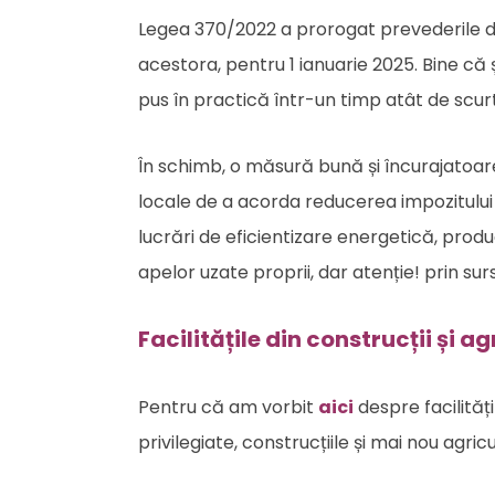
Legea 370/2022 a prorogat prevederile di
acestora, pentru 1 ianuarie 2025. Bine că
pus în practică într-un timp atât de scurt
În schimb, o măsură bună și încurajatoare 
locale de a acorda reducerea impozitului p
lucrări de eficientizare energetică, prod
apelor uzate proprii, dar atenție! prin sur
Facilitățile din construcții și a
Pentru că am vorbit
aici
despre facilități
privilegiate, construcțiile și mai nou agricu