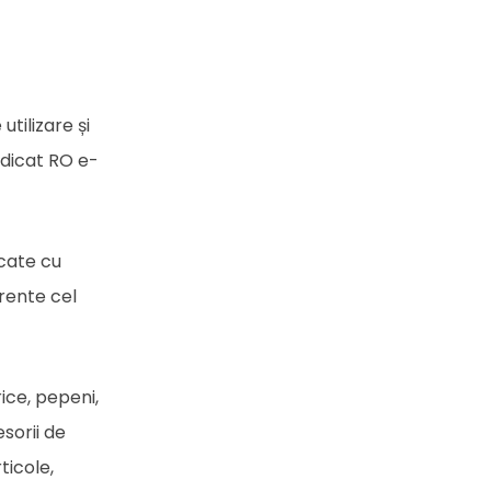
utilizare și
idicat RO e-
rcate cu
erente cel
rice, pepeni,
esorii de
ticole,