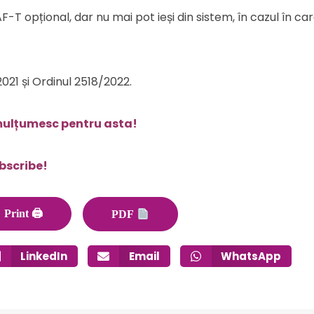
-T opțional, dar nu mai pot ieși din sistem, în cazul în car
021 și Ordinul 2518/2022.
i mulțumesc pentru asta!
bscribe!
Print 🖨
PDF
LinkedIn
Email
WhatsApp