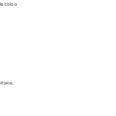
de cola a
ltaice,