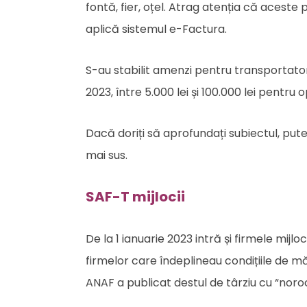
fontă, fier, oțel. Atrag atenția că aceste 
aplică sistemul e-Factura.
S-au stabilit amenzi pentru transportatorii
2023, între 5.000 lei și 100.000 lei pentru
Dacă doriți să aprofundați subiectul, put
mai sus.
SAF-T mijlocii
De la 1 ianuarie 2023 intră și firmele mijl
firmelor care îndeplineau condițiile de m
ANAF a publicat destul de târziu cu “noro