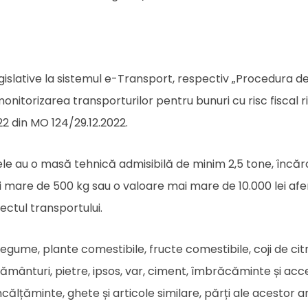
egislative la sistemul e-Transport, respectiv „Procedura de 
monitorizarea transporturilor pentru bunuri cu risc fiscal r
2 din MO 124/29.12.2022.
ele au o masă tehnică admisibilă de minim 2,5 tone, încă
mai mare de 500 kg sau o valoare mai mare de 10.000 lei af
ectul transportului.
legume, plante comestibile, fructe comestibile, coji de cit
f, pământuri, pietre, ipsos, var, ciment, îmbrăcăminte și acc
lțăminte, ghete și articole similare, părți ale acestor ar