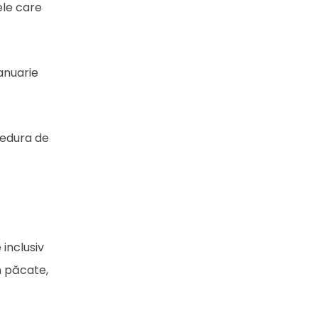
ele care
ianuarie
cedura de
 inclusiv
n păcate,