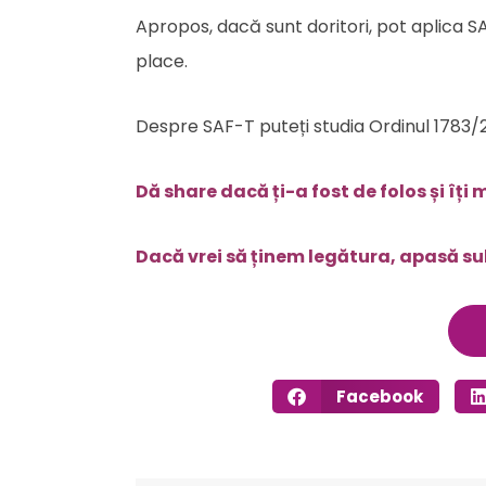
Apropos, dacă sunt doritori, pot aplica SAF
place.
Despre SAF-T puteți studia Ordinul 1783/2
Dă share dacă ți-a fost de folos și îț
Dacă vrei să ținem legătura, apasă su
Facebook