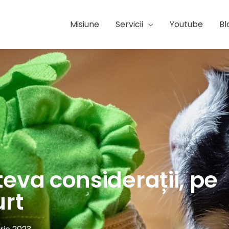
Misiune
Servicii
Youtube
Bl
teva considerații, pe
urt