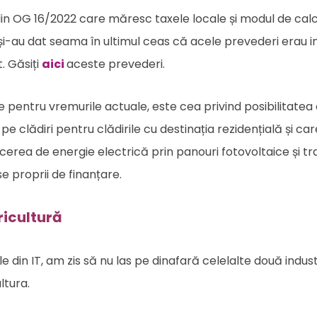
n OG 16/2022 care măresc taxele locale și modul de calc
 și-au dat seama în ultimul ceas că acele prevederi erau i
. Găsiți
aici
aceste prevederi.
pentru vremurile actuale, este cea privind posibilitatea c
e clădiri pentru clădirile cu destinația rezidențială și ca
ucerea de energie electrică prin panouri fotovoltaice și t
se proprii de finanțare.
gricultură
le din IT, am zis să nu las pe dinafară celelalte două indust
ltura.