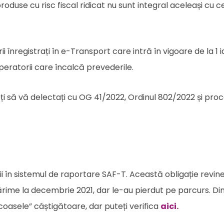
produse cu risc fiscal ridicat nu sunt integral aceleași cu c
 înregistrați în e-Transport care intră în vigoare de la 1 
 operatorii care încalcă prevederile.
eți să vă delectați cu OG 41/2022, Ordinul 802/2022 și pro
ocii în sistemul de raportare SAF-T. Această obligație revine
ărime la decembrie 2021, dar le-au pierdut pe parcurs. Di
coasele” câștigătoare, dar puteți verifica
aici
.