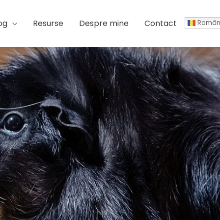
og
Resurse
Despre mine
Contact
Român