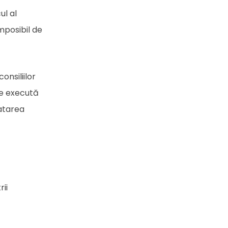
ul al
mposibil de
onsiliilor
re execută
ratarea
rii