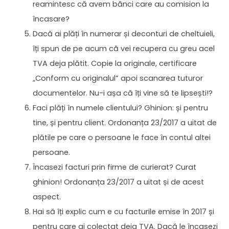
reamintesc că avem bănci care au comision la
încasare?
Dacă ai plăți în numerar și deconturi de cheltuieli,
îți spun de pe acum că vei recupera cu greu acel
TVA deja plătit. Copie la originale, certificare
„Conform cu originalul” apoi scanarea tuturor
documentelor. Nu-i așa că îți vine să te lipsești!?
Faci plăți în numele clientului? Ghinion: și pentru
tine, și pentru client. Ordonanța 23/2017 a uitat de
plătile pe care o persoane le face în contul altei
persoane.
Încasezi facturi prin firme de curierat? Curat
ghinion! Ordonanța 23/2017 a uitat și de acest
aspect.
Hai să îți explic cum e cu facturile emise în 2017 și
pentru care ai colectat deja TVA. Dacă le încasezi