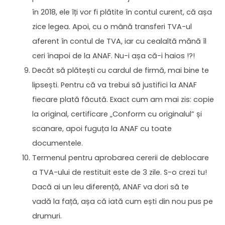
în 2018, ele îți vor fi plătite în contul curent, că așa
zice legea. Apoi, cu o mână transferi TVA-ul
aferent în contul de TVA, iar cu cealaltă mănă îl
ceri înapoi de la ANAF. Nu-i așa că-i haios !?!
Decăt să plătești cu cardul de firmă, mai bine te
lipsești. Pentru că va trebui să justifici la ANAF
fiecare plată făcută. Exact cum am mai zis: copie
la original, certificare „Conform cu originalul” și
scanare, apoi fuguța la ANAF cu toate
documentele.
Termenul pentru aprobarea cererii de deblocare
a TVA-ului de restituit este de 3 zile. S-o crezi tu!
Dacă ai un leu diferență, ANAF va dori să te
vadă la față, așa că iată cum ești din nou pus pe
drumuri.