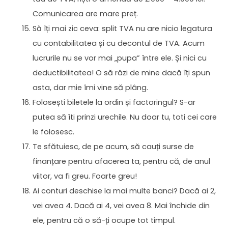
Comunicarea are mare preț.
Să îți mai zic ceva: split TVA nu are nicio legatura
cu contabilitatea și cu decontul de TVA. Acum
lucrurile nu se vor mai „pupa” între ele. Și nici cu
deductibilitatea! O să râzi de mine dacă îți spun
asta, dar mie îmi vine să plâng.
Folosești biletele la ordin și factoringul? S-ar
putea să îti prinzi urechile. Nu doar tu, toti cei care
le folosesc.
Te sfătuiesc, de pe acum, să cauți surse de
finanțare pentru afacerea ta, pentru că, de anul
viitor, va fi greu. Foarte greu!
Ai conturi deschise la mai multe banci? Dacă ai 2,
vei avea 4. Dacă ai 4, vei avea 8. Mai închide din
ele, pentru că o să-ți ocupe tot timpul.