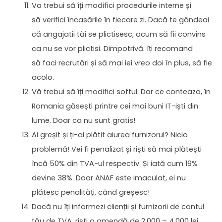
Va trebui să îți modifici procedurile interne și
să verifici încasările în fiecare zi. Dacă te gândeai
că angajatii tăi se plictisesc, acum să fii convins
ca nu se vor plictisi. Dimpotrivă. îți recomand
să faci recrutări și să mai iei vreo doi în plus, să fie
acolo.
Vă trebui să îți modifici softul. Dar ce conteaza, în
Romania găsești printre cei mai buni IT-iști din
lume. Doar ca nu sunt gratis!
Ai greșit și ți-ai plătit aiurea furnizorul? Nicio
problemă! Vei fi penalizat și riști să mai plătești
încă 50% din TVA-ul respectiv. Și iată cum 19%
devine 38%. Doar ANAF este imaculat, ei nu
plătesc penalități, când greșesc!
Dacă nu îți informezi clienții și furnizorii de contul
tău de TVA, riști o amendă de 2.000 – 4.000 lei.