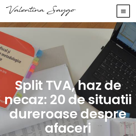
Main
Men
Split TVA, haz de
necaz: 20 de situatii
dureroase despre
afaceri