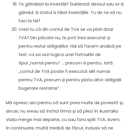
Te gândești la investiții? Dublează devizul sau ia-ți
gândul. Si statul a tăiat investițiile. Tu de ce să nu
faci la fel?
Crezi tu că din contul de TVA se va plati doar
TVA? Din păcate nu, te poti trezi executat și
pentru restul obligațiilor. Hai să facem analiză pe
text: ca sa vezi logica unei formulări de
tipul „numai pentru” … precum si pentru.. Iată:
„contul de TVA poate fi executat silit numai
pentru TVA, precum și pentru plata altor obligații
bugetare restante”.
Mă opresc aici pentru că sunt prea multe de povestit și,
sincer, nu vreau să închizi firma și să pleci în Australia.
Viața merge mai departe, cu sau fara split TVA. Avem,
în continuare, multă treabă de făcut, inclusiv să ne