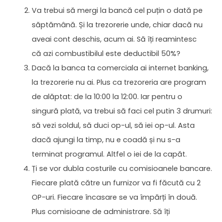
Va trebui să mergi la bancă cel puțin o dată pe
săptămână. Și la trezorerie unde, chiar dacă nu
aveai cont deschis, acum ai. Să îți reamintesc
că azi combustibilul este deductibil 50%?
Dacă la banca ta comerciala ai internet banking,
la trezorerie nu ai. Plus ca trezoreria are program
de alăptat: de la 10:00 la 12:00. Iar pentru o
singură plată, va trebui să faci cel putin 3 drumuri:
să vezi soldul, să duci op-ul, să iei op-ul. Asta
dacă ajungi la timp, nu e coadă și nu s-a
terminat programul. Altfel o iei de la capăt.
Ți se vor dubla costurile cu comisioanele bancare.
Fiecare plată către un furnizor va fi făcută cu 2
OP-uri. Fiecare încasare se va împărți în două.
Plus comisioane de administrare. Să îți