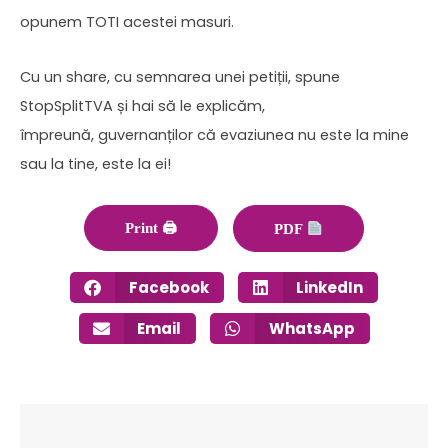
opunem TOTI acestei masuri.
Cu un share, cu semnarea unei petiții, spune
StopSplitTVA și hai să le explicăm,
împreună, guvernanților că evaziunea nu este la mine
sau la tine, este la ei!
Print 🖨
PDF
Facebook
LinkedIn
Email
WhatsApp