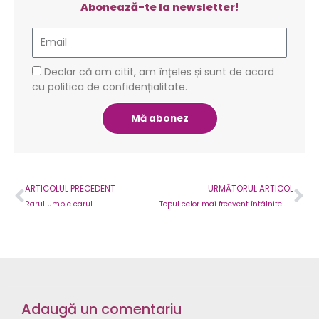
Abonează-te la newsletter!
Email
GDPR
Declar că am citit, am înțeles și sunt de acord
cu politica de confidențialitate.
Mă abonez
Prev
Ne
ARTICOLUL PRECEDENT
URMĂTORUL ARTICOL
Rarul umple carul
Topul celor mai frecvent întâlnite maşini oferite angajaţilor din multinaţionale: Managerii de top primesc de la companie câte un Audi A4, iar specialiştii câte o Skoda Octavia
Adaugă un comentariu