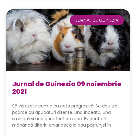
JURNAL DE GUINEZIA
Jurnal de Guinezia 09 noiembrie
2021
Să vă explic cum e cu cota progresivă. Se dau trei
poarce cu apucături diferite. Una înceată, una
smintită și una care fură de rupe. Evident că
mănâncă diferit, chiar dacă le dau pătrunjel în