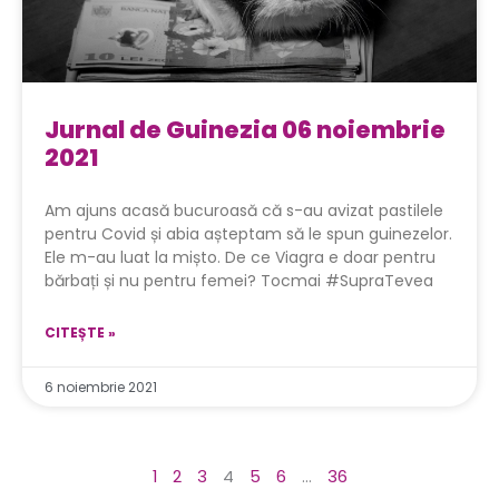
Jurnal de Guinezia 06 noiembrie
2021
Am ajuns acasă bucuroasă că s-au avizat pastilele
pentru Covid și abia așteptam să le spun guinezelor.
Ele m-au luat la mișto. De ce Viagra e doar pentru
bărbați și nu pentru femei? Tocmai #SupraTevea
CITEȘTE »
6 noiembrie 2021
1
2
3
4
5
6
…
36