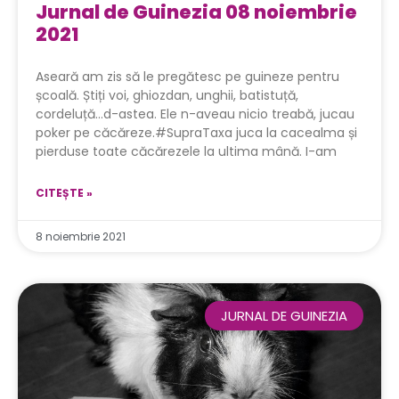
Jurnal de Guinezia 08 noiembrie
2021
Aseară am zis să le pregătesc pe guineze pentru
școală. Știți voi, ghiozdan, unghii, batistuță,
cordeluță…d-astea. Ele n-aveau nicio treabă, jucau
poker pe căcăreze.#SupraTaxa juca la cacealma și
pierduse toate căcărezele la ultima mână. I-am
CITEȘTE »
8 noiembrie 2021
JURNAL DE GUINEZIA