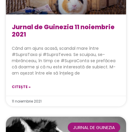
Jurnal de Guinezia 11 noiembrie
2021
Când am ajuns acasă, scandal mare între
#SupraTaxa și #SupraTevea. Se scuipau, se-
mbrânceau, în timp ce #SupraConta se prefăcea
că doarme și că nu este interesată de subiect. M-
am așezat între ele să înțeleg de
CITEȘTE »
11 noiembrie 2021
JURNAL DE GUINEZIA