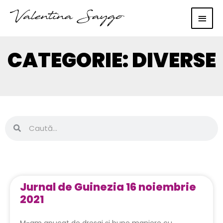
Main
Men
CATEGORIE: DIVERSE
Caută
Caută
Page
Page
Page
Page
Page
Page
Page
Jurnal de Guinezia 16 noiembrie
2021
M-am apucat de dresaj și bune maniere cu