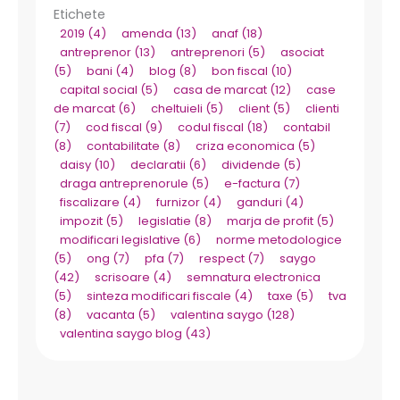
Etichete
2019
(4)
amenda
(13)
anaf
(18)
antreprenor
(13)
antreprenori
(5)
asociat
(5)
bani
(4)
blog
(8)
bon fiscal
(10)
capital social
(5)
casa de marcat
(12)
case
de marcat
(6)
cheltuieli
(5)
client
(5)
clienti
(7)
cod fiscal
(9)
codul fiscal
(18)
contabil
(8)
contabilitate
(8)
criza economica
(5)
daisy
(10)
declaratii
(6)
dividende
(5)
draga antreprenorule
(5)
e-factura
(7)
fiscalizare
(4)
furnizor
(4)
ganduri
(4)
impozit
(5)
legislatie
(8)
marja de profit
(5)
modificari legislative
(6)
norme metodologice
(5)
ong
(7)
pfa
(7)
respect
(7)
saygo
(42)
scrisoare
(4)
semnatura electronica
(5)
sinteza modificari fiscale
(4)
taxe
(5)
tva
(8)
vacanta
(5)
valentina saygo
(128)
valentina saygo blog
(43)