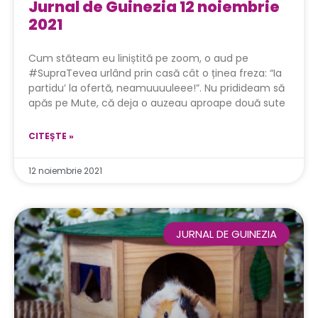
Jurnal de Guinezia 12 noiembrie
2021
Cum stăteam eu liniștită pe zoom, o aud pe
#SupraTevea urlând prin casă cât o ținea freza: “Ia
partidu’ la ofertă, neamuuuuleee!”. Nu pridideam să
apăs pe Mute, că deja o auzeau aproape două sute
CITEȘTE »
12 noiembrie 2021
JURNAL DE GUINEZIA