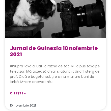
Jurnal de Guinezia 10 noiembrie
2021
#SupraTaxa a luat-o razna de tot. Mi-a pus taxă pe
televizor. Mă taxează chiar și atunci când îl șterg de
praf. Cică e bugetul subțire și nu mai are bani de
iarbă. M-am enervat rău
CITEȘTE »
10 noiembrie 2021