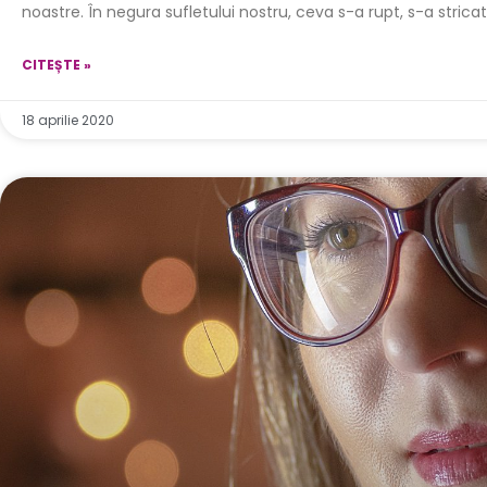
noastre. În negura sufletului nostru, ceva s-a rupt, s-a strica
CITEȘTE »
18 aprilie 2020