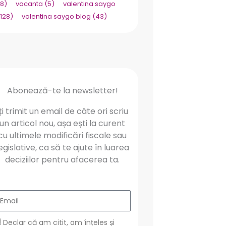
(8)
vacanta
(5)
valentina saygo
(128)
valentina saygo blog
(43)
Abonează-te la newsletter!
Îți trimit un email de câte ori scriu
un articol nou, așa ești la curent
cu ultimele modificări fiscale sau
egislative, ca să te ajute în luarea
deciziilor pentru afacerea ta.
mail
DPR
Declar că am citit, am înțeles și