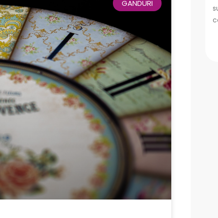
GANDURI
s
c