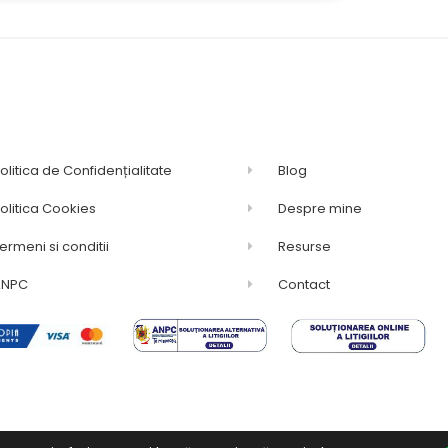
olitica de Confidențialitate
Blog
olitica Cookies
Despre mine
ermeni si conditii
Resurse
ANPC
Contact