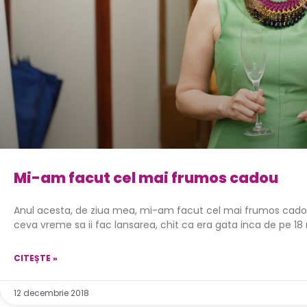
Mi-am facut cel mai frumos cadou
Anul acesta, de ziua mea, mi-am facut cel mai frumos cado
ceva vreme sa ii fac lansarea, chit ca era gata inca de pe 18
CITEȘTE »
12 decembrie 2018