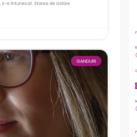
t, s-a întunecat. Starea de izolare
f
GANDURI
l