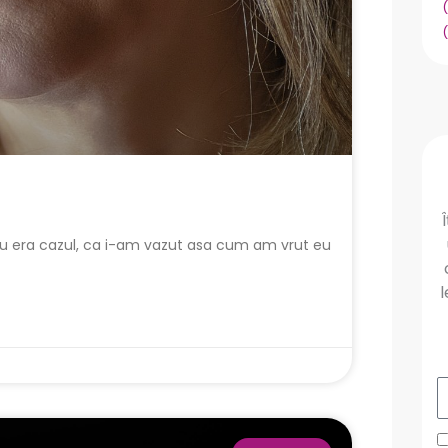
u era cazul, ca i-am vazut asa cum am vrut eu
l
E
G