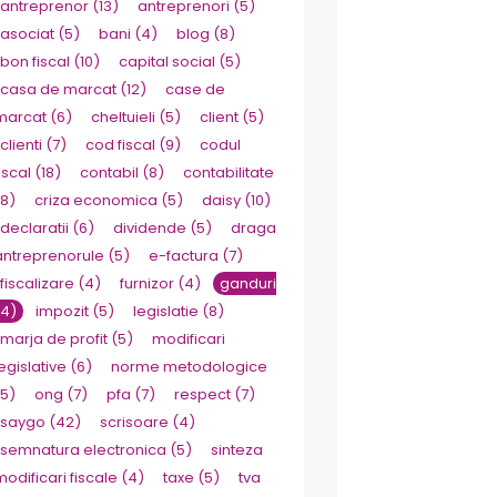
antreprenor
(13)
antreprenori
(5)
asociat
(5)
bani
(4)
blog
(8)
bon fiscal
(10)
capital social
(5)
casa de marcat
(12)
case de
marcat
(6)
cheltuieli
(5)
client
(5)
clienti
(7)
cod fiscal
(9)
codul
iscal
(18)
contabil
(8)
contabilitate
(8)
criza economica
(5)
daisy
(10)
declaratii
(6)
dividende
(5)
draga
antreprenorule
(5)
e-factura
(7)
fiscalizare
(4)
furnizor
(4)
ganduri
(4)
impozit
(5)
legislatie
(8)
marja de profit
(5)
modificari
egislative
(6)
norme metodologice
(5)
ong
(7)
pfa
(7)
respect
(7)
saygo
(42)
scrisoare
(4)
semnatura electronica
(5)
sinteza
modificari fiscale
(4)
taxe
(5)
tva