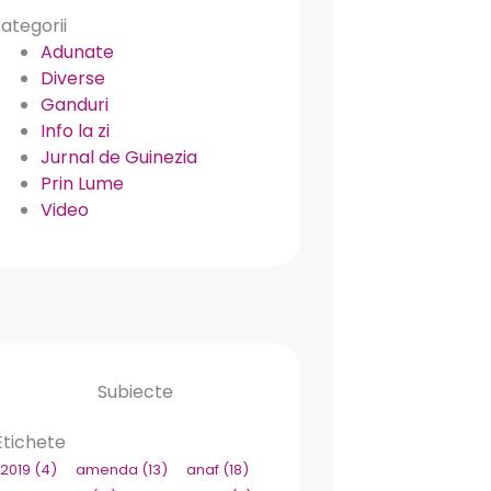
ategorii
Adunate
Diverse
Ganduri
Info la zi
Jurnal de Guinezia
Prin Lume
Video
Subiecte
Etichete
2019
(4)
amenda
(13)
anaf
(18)