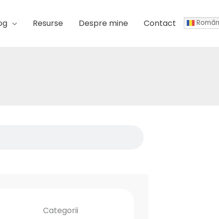
og
Resurse
Despre mine
Contact
Român
Categorii