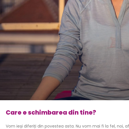
Care e schimbarea din tine?
Vom ieși diferiți din povestea asta. Nu vom mai fi la fel, noi, af