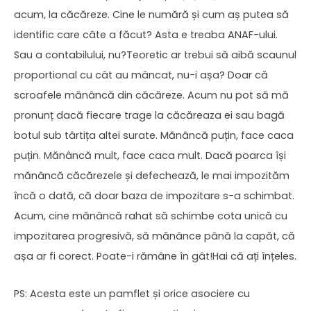
acum, la căcăreze. Cine le numără și cum aș putea să
identific care câte a făcut? Asta e treaba ANAF-ului.
Sau a contabilului, nu?Teoretic ar trebui să aibă scaunul
proportional cu cât au mâncat, nu-i așa? Doar că
scroafele mănâncă din căcăreze. Acum nu pot să mă
pronunț dacă fiecare trage la căcăreaza ei sau bagă
botul sub târtița altei surate. Mănâncă puțin, face caca
puțin. Mănâncă mult, face caca mult. Dacă poarca își
mănâncă căcărezele și defechează, le mai impozităm
încă o dată, că doar baza de impozitare s-a schimbat.
Acum, cine mănâncă rahat să schimbe cota unică cu
impozitarea progresivă, să mănânce până la capăt, că
așa ar fi corect. Poate-i rămâne în gât!Hai că ați înțeles.
PS: Acesta este un pamflet și orice asociere cu