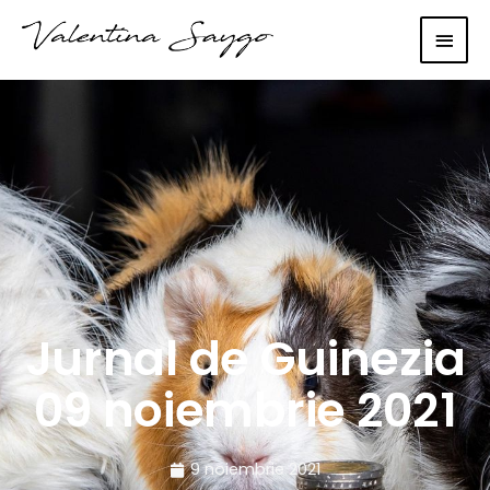
Main
Men
Jurnal de Guinezia
09 noiembrie 2021
9 noiembrie 2021