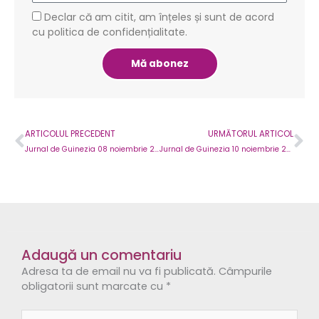
GDPR
Declar că am citit, am înțeles și sunt de acord
cu politica de confidențialitate.
Mă abonez
Prev
Ne
ARTICOLUL PRECEDENT
URMĂTORUL ARTICOL
Jurnal de Guinezia 08 noiembrie 2021
Jurnal de Guinezia 10 noiembrie 2021
Adaugă un comentariu
Adresa ta de email nu va fi publicată.
Câmpurile
obligatorii sunt marcate cu
*
Comentariul