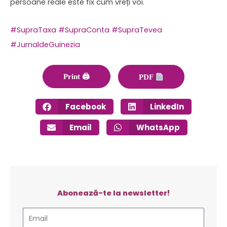
persoane reale este fix cum vreți voi.
#SupraTaxa
#SupraConta
#SupraTevea
#JurnaldeGuinezia
Print 🖨
PDF
Facebook
LinkedIn
Email
WhatsApp
Abonează-te la newsletter!
Email