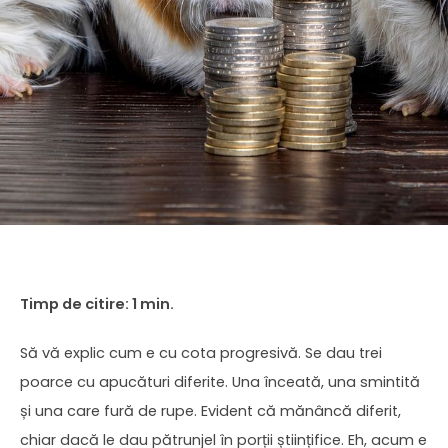
Să vă explic cum e cu cota progresivă. Se dau trei
poarce cu apucături diferite. Una înceată, una smintită
și una care fură de rupe. Evident că mănâncă diferit,
chiar dacă le dau pătrunjel în porții științifice. Eh, acum e