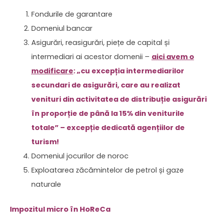
Fondurile de garantare
Domeniul bancar
Asigurări, reasigurări, piețe de capital și
intermediari ai acestor domenii –
aici avem o
modificare
: „cu excepția intermediarilor
secundari de asigurări, care au realizat
venituri din activitatea de distribuție asigurări
în proporție de până la 15% din veniturile
totale” – excepție dedicată agențiilor de
turism!
Domeniul jocurilor de noroc
Exploatarea zăcămintelor de petrol și gaze
naturale
Impozitul micro în HoReCa