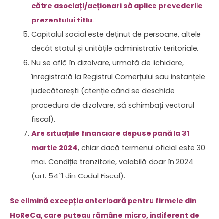
către asociați/acționari să aplice prevederile
prezentului titlu.
Capitalul social este deținut de persoane, altele
decât statul și unitățile administrativ teritoriale.
Nu se află în dizolvare, urmată de lichidare,
înregistrată la Registrul Comerțului sau instanțele
judecătorești (atenție când se deschide
procedura de dizolvare, să schimbați vectorul
fiscal).
Are situațiile financiare depuse până la 31
martie 2024
, chiar dacă termenul oficial este 30
mai. Condiție tranzitorie, valabilă doar în 2024
(art. 54ˆ1 din Codul Fiscal).
Se elimină excepția anterioară pentru firmele din
HoReCa, care puteau rămâne micro, indiferent de