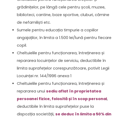
grădinițelor, pe lângă cele pentru școli, muzee,
biblioteci, cantine, baze sportive, cluburi, cămine
de nefamiliști etc.
Sumele pentru educația timpurie a copiilor
angajaților, în limita a 1.500 lei/lună pentru fiecare
copil.
Cheltuielile pentru funcționarea, întreținerea și
repararea locuințelor de serviciu, deductibile în
limita suprafețelor corespunzătoare, potivit Legii
Locuinței nr. 144/1996 anexa 1
Cheltuielile pentru funcționarea, întreținerea și
repararea unui
sediu aflat în proprietatea
persoanei fizice, folosită și în scop personal
,
deductibile în limita suprafețelor puse la
dispoziția societății,
se deduc în limita a 50% din