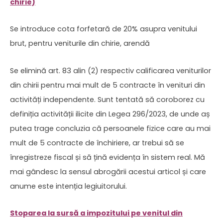
chirie)
Se introduce cota forfetară de 20% asupra venitului
brut, pentru veniturile din chirie, arendă
Se elimină art. 83 alin (2) respectiv calificarea veniturilor
din chirii pentru mai mult de 5 contracte în venituri din
activități independente. Sunt tentată să coroborez cu
definiția activității ilicite din Legea 296/2023, de unde aș
putea trage concluzia că persoanele fizice care au mai
mult de 5 contracte de închiriere, ar trebui să se
înregistreze fiscal și să țină evidența în sistem real. Mă
mai gândesc la sensul abrogării acestui articol și care
anume este intenția legiuitorului.
Stoparea la sursă a impozitului pe venitul din