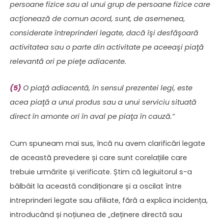
persoane fizice sau al unui grup de persoane fizice care
acţionează de comun acord, sunt, de asemenea,
considerate întreprinderi legate, dacă îşi desfăşoară
activitatea sau o parte din activitate pe aceeaşi piaţă
relevantă ori pe pieţe adiacente.
(5)
O piaţă adiacentă, în sensul prezentei legi, este
acea piaţă a unui produs sau a unui serviciu situată
direct în amonte ori în aval pe piaţa în cauză.”
Cum spuneam mai sus, încă nu avem clarificări legate
de această prevedere și care sunt corelațiile care
trebuie urmărite și verificate. Știm că legiuitorul s-a
bâlbâit la această condiționare și a oscilat între
intreprinderi legate sau afiliate, fără a explica incidența,
introducând și noțiunea de „deținere directă sau