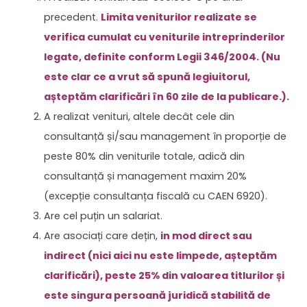
precedent.
Limita veniturilor realizate se
verifica cumulat cu veniturile intreprinderilor
legate, definite conform Legii 346/2004. (Nu
este clar ce a vrut să spună legiuitorul,
așteptăm clarificări în 60 zile de la publicare.).
A realizat venituri, altele decât cele din
consultanță și/sau management în proporție de
peste 80% din veniturile totale, adică din
consultanță și management maxim 20%
(excepție consultanța fiscală cu CAEN 6920).
Are cel puțin un salariat.
Are asociați care dețin,
in mod direct sau
indirect (nici aici nu este limpede, așteptăm
clarificări), peste 25% din valoarea titlurilor și
este singura persoană juridică stabilită de