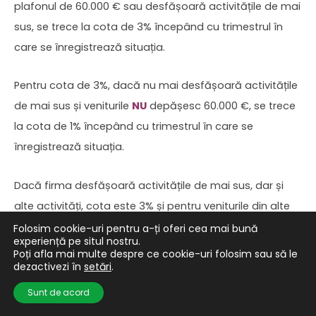
plafonul de 60.000 € sau desfășoară activitățile de mai
sus, se trece la cota de 3% începând cu trimestrul în
care se înregistrează situația.
Pentru cota de 3%, dacă nu mai desfășoară activitățile
de mai sus și veniturile
NU
depășesc 60.000 €, se trece
la cota de 1% începând cu trimestrul în care se
înregistrează situația.
Dacă firma desfășoară activitățile de mai sus, dar și
alte activități, cota este 3% și pentru veniturile din alte
activități.
Folosim cookie-uri pentru a-ți oferi cea mai bună
experiență pe situl nostru.
Poți afla mai multe despre ce cookie-uri folosim sau să le
Ce vreau să spun, microîntreprinderile
NU
mai sunt
dezactivezi în
setări
.
pentru toată lumea, mai ales în cazul firmelor care au
Sunt de acord
marjă de profit mică. De exemplu, pentru cota de 3%,