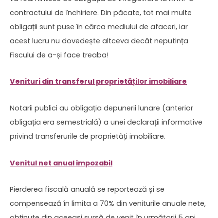
contractului de închiriere. Din păcate, tot mai multe
obligații sunt puse în cârca mediului de afaceri, iar
acest lucru nu dovedește altceva decât neputința
Fiscului de a-și face treaba!
Venituri din transferul proprietăților imobiliare
Notarii publici au obligația depunerii lunare (anterior
obligația era semestrială) a unei declarații informative
privind transferurile de proprietăți imobiliare.
Venitul net anual impozabil
Pierderea fiscală anuală se reportează și se
compensează în limita a 70% din veniturile anuale nete,
obținute din aceeași sursă de venit în următorii 5 ani