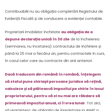
Contribuabilii nu au obligația completării Registrului de
Evidență Fiscală și de conducere a evidenței contabile.
Proprietarii imobilelor închiriate
au obligația de a
depune declarația unică în 30 zile
de la încheierea
(semnarea, nu încetarea) contractului de închiriere și
până la 25 mai a fiecărui an, pentru contractele în curs,
în cazul celor care au contracte din anii anteriori.
Dacă traducem din română în română, înțelegem
că statul pune chiriașii persoane juridice să rețină,
calculeze și să plătească impozitul pe chirie în locul
proprietarului, pentru că el nu mai are răbdare să
primească impozitul anual, ci îl vrea lunar
. Tot aici,
vă reamintesc de obligația de înregistrare la ANAF a