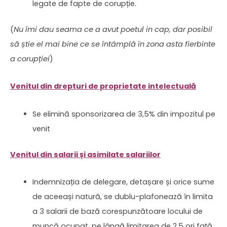
legate de fapte de corupție.
(
Nu îmi dau seama ce a avut poetul in cap, dar posibil
să știe el mai bine ce se întâmplă în zona asta fierbinte
a corupției
)
Venitul din drepturi de proprietate intelectuală
Se elimină sponsorizarea de 3,5% din impozitul pe
venit
Venitul din salarii și asimilate salariilor
Indemnizația de delegare, detașare și orice sume
de aceeași natură, se dublu-plafonează în limita
a 3 salarii de bază corespunzătoare locului de
muncă ocupat, pe lângă limitarea de 2,5 ori față