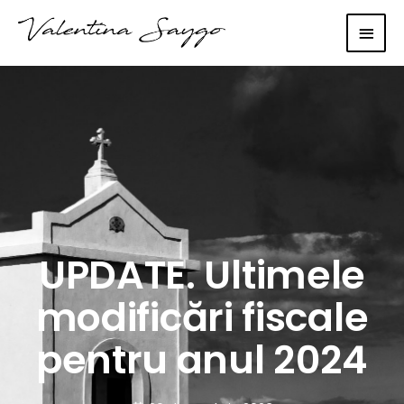
Main
Men
UPDATE. Ultimele
modificări fiscale
pentru anul 2024