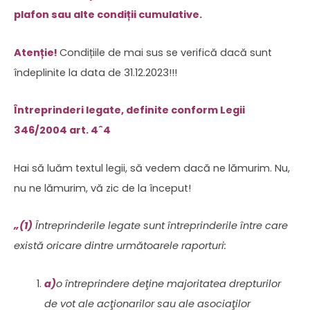
plafon sau alte condiții cumulative.
Atenție!
Condițiile de mai sus se verifică dacă sunt
îndeplinite la data de 31.12.2023!!!
Întreprinderi legate, definite conform Legii
346/2004 art. 4ˆ4
Hai să luăm textul legii, să vedem dacă ne lămurim. Nu,
nu ne lămurim, vă zic de la început!
„(1)
Întreprinderile legate sunt întreprinderile între care
există oricare dintre următoarele raporturi:
a)
o întreprindere deţine majoritatea drepturilor
de vot ale acţionarilor sau ale asociaţilor