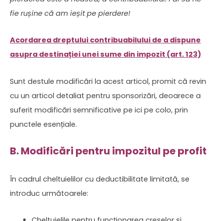
fie rușine că am ieșit pe pierdere!
Acordarea dreptului contribuabilului de a dispune
asupra destinației unei sume din impozit (art. 123)
Sunt destule modificări la acest articol, promit că revin
cu un articol detaliat pentru sponsorizări, deoarece a
suferit modificări semnificative pe ici pe colo, prin
punctele esențiale.
B. Modificări pentru impozitul pe profit
În cadrul cheltuielilor cu deductibilitate limitată, se
introduc următoarele:
Cheltuielile pentru funcționarea creșelor și