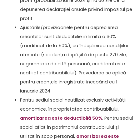
profit (probabil 25 iunie 2024 și nu 60 zile de la
depunerea declarației anuale privind impozitul pe
profit.
Ajustările/provizioanele pentru deprecierea
creanțelor sunt deductibilie în limita a 30%
(modificat de la 50%), cu îndeplinirea condițiilor
aferente (scadența depășită de peste 270 zile,
negarantate de altă persoană, creditorul este
neafiliat contribuabilului). Prevederea se aplică
pentru creanțele inregistrate începând cu 1
ianuarie 2024
Pentru sediul social neutilizat exclusiv activității
economice, în proprietatea contribuabilului,
amortizarea este deductibilă 50%
. Pentru sediul
social aflat în patrimoniul contribuabilului și
utilizat în scop personal,
amortizarea este