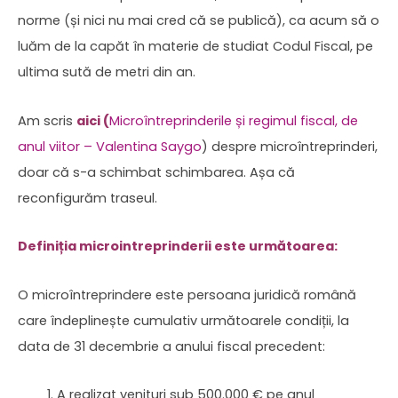
norme (și nici nu mai cred că se publică), ca acum să o
luăm de la capăt în materie de studiat Codul Fiscal, pe
ultima sută de metri din an.
Am scris
aici (
Microîntreprinderile și regimul fiscal, de
anul viitor – Valentina Saygo
) despre microîntreprinderi,
doar că s-a schimbat schimbarea. Așa că
reconfigurăm traseul.
Definiția microintreprinderii este următoarea:
O microîntreprindere este persoana juridică română
care îndeplinește cumulativ următoarele condiții, la
data de 31 decembrie a anului fiscal precedent:
A realizat venituri sub 500.000 € pe anul