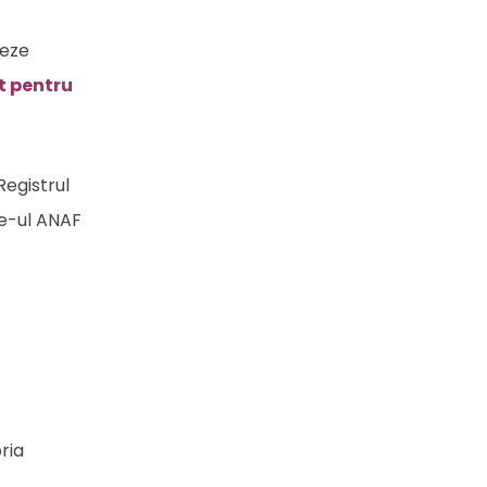
ueze
lt pentru
Registrul
te-ul ANAF
ria