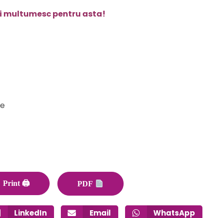
 si multumesc pentru asta!
re
Print 🖨
PDF
LinkedIn
Email
WhatsApp