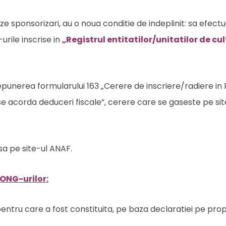
ze sponsorizari, au o noua conditie de indeplinit: sa efect
urile inscrise in
„Registrul entitatilor/unitatilor de cu
depunerea formularului 163 „Cerere de inscriere/radiere in 
e se acorda deduceri fiscale”, cerere care se gaseste pe si
isa pe site-ul ANAF.
 ONG-urilor:
entru care a fost constituita, pe baza declaratiei pe prop