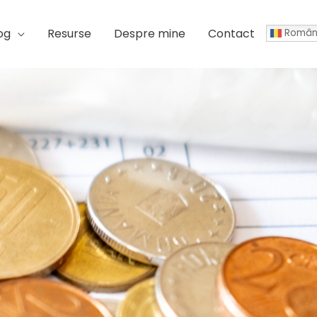
og
Resurse
Despre mine
Contact
Român