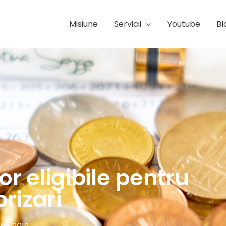
Misiune
Servicii
Youtube
Bl
or eligibile pentru
rizari