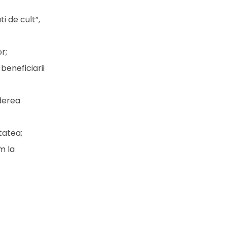
i de cult”,
r;
beneficiarii
ederea
tatea;
m la