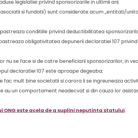
se legislatiei privind sponsorizarile in ultimii ani;
ociatii si fundatii) sunt considerate acum „entitati/unitat
 pastreaza conditiile privind deductibilitatea sponsorizarilo
pastreaza obligativitatea depunerii declaratiei 107 privind 
nu se face si de catre beneficiarii sponsorizarilor, in v
scopul declaratiei 107 este aproape degeaba;
e fac mult bine societatii si carora li se ingreuneaza activi
re au un comportament neadecvat si din cauza lor asista
ui ONG este acela de a suplini neputinta statului
.