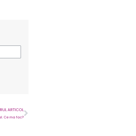
Next
UL ARTICOL
al. Ce ma fac?