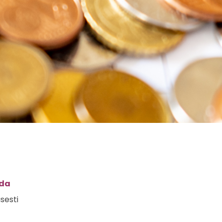
rda
sesti