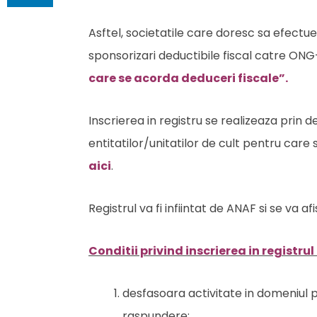
Asftel, societatile care doresc sa efectue
sponsorizari deductibile fiscal catre ONG-
care se acorda deduceri fiscale”.
Inscrierea in registru se realizeaza prin 
entitatilor/unitatilor de cult pentru car
aici
.
Registrul va fi infiintat de ANAF si se va af
Conditii privind inscrierea in registrul
desfasoara activitate in domeniul p
raspundere;