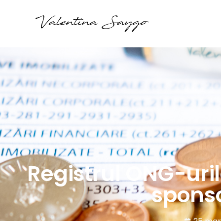
Registrul ONG-uril
sponso