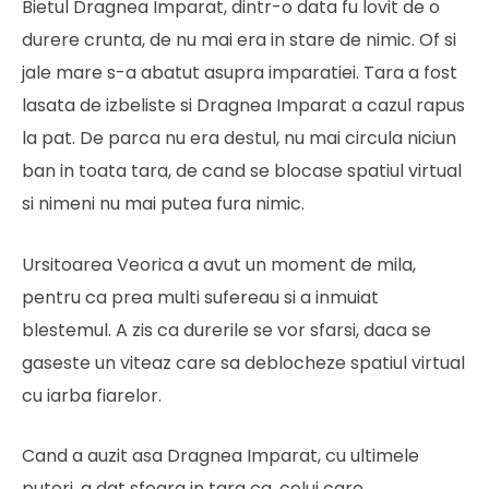
Bietul Dragnea Imparat, dintr-o data fu lovit de o
durere crunta, de nu mai era in stare de nimic. Of si
jale mare s-a abatut asupra imparatiei. Tara a fost
lasata de izbeliste si Dragnea Imparat a cazul rapus
la pat. De parca nu era destul, nu mai circula niciun
ban in toata tara, de cand se blocase spatiul virtual
si nimeni nu mai putea fura nimic.
Ursitoarea Veorica a avut un moment de mila,
pentru ca prea multi sufereau si a inmuiat
blestemul. A zis ca durerile se vor sfarsi, daca se
gaseste un viteaz care sa deblocheze spatiul virtual
cu iarba fiarelor.
Cand a auzit asa Dragnea Imparat, cu ultimele
puteri, a dat sfoara in tara ca, celui care