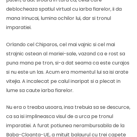
deblocheaza spatiul virtual cu iarba fiarelor, ii da
mana Irinucai, lumina ochilor lui, dar si tronul
imparatiei.
Orlando cel Chiparos, cel mai vajnic si cel mai
strajnic ostean al mariei-sale, vazand ca e rost sa
puna mana pe tron, si-a dat seama ca este curajos
si nu este un las. Acum era momentul lui sa isi arate
vitejia. A incalecat pe calul inaripat si a plecat in
lume sa caute iarba fiarelor.
Nu era o treaba usoara, insa trebuia sa se descurce,
ca sa isi implineasca visul de a urca pe tronul
imparatiei. A furat potiunea nerambursabila de la
Baba-Cloanta-UE, a mituit balaurul cu trei capete