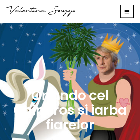
Main
Men
Orlando cel
Chiparos si iarba
fiarelor