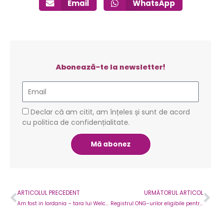
Email
WhatsApp
Abonează-te la newsletter!
Email
GDPR
Declar că am citit, am înțeles și sunt de acord
cu politica de confidențialitate.
Mă abonez
Prev
Ne
ARTICOLUL PRECEDENT
URMĂTORUL ARTICOL
Am fost in Iordania – tara lui Welcome!
Registrul ONG-urilor eligibile pentru sponsorizari