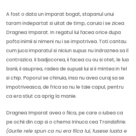
A fost o data un imparat bogat, stapanul unui
taram indepartat si uitat de timp, caruia i se zicea
Dragnea Imparat. In regatul lui facea orice dupa
pofta inimii si nimeni nu i se impotrivea. Toti cantau
cum juca imparatul si niciun supus nu indraznea sa il
contrazica. Ii badjocorea, ii facea cu ou si otet, le lua
banii, ii asuprea, radea de supusii lui si ii mintea in fel
si chip. Poporul se chinuia, insa nu avea curaj sa se
impotriveasca, de frica sa nu le taie capul, pentru
ca era stiut ca aprig la manie.
Dragnea Imparat avea o fiica, pe care o iubea ca
pe ochii din cap si o chema Irinuca cea Trandafirie.
(Gurile rele spun ca nu era fiica lui, fusese luata e