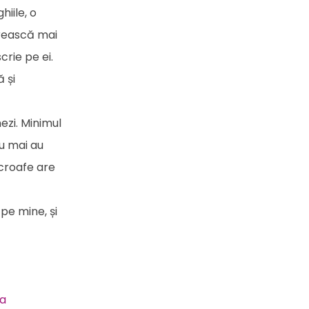
hiile, o
crească mai
crie pe ei.
 și
ezi. Minimul
nu mai au
scroafe are
pe mine, și
a