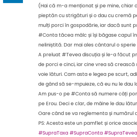
(Hai că m-a menționat și pe mine, chiar dacă
pieptăn cu strigături și o dau cu cremă p
mulți porci în gospodărie, iar dacă sunt pr
#Conta tăcea mâlc și își băgase capul în 
neliniștită. Dar mai ales cântarul o speri
A preluat #Tevea discuția și le-a făcut 
de porci e cinci, iar cine vrea să crească
voie lături. Cam asta e legea pe scurt, a
de gând să se-mpuieze, că eu nu le dau l
Am pus-o pe #Conta să numere câți porci s
pe Erou. Deci e clar, de mâine le dau lătur
Oare când se va reglementa și numărul d
PS: Acesta este un pamflet și orice asocie
#SupraTaxa
#SupraConta
#SupraTeve