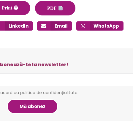
Print 🖨
PDF
LinkedIn
Email
WhatsApp
bonează-te la newsletter!
 acord cu politica de confidențialitate.
Mă abonez