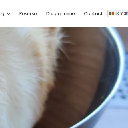
og
Resurse
Despre mine
Contact
Român