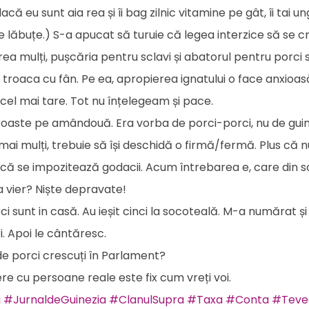
 eu sunt aia rea și îi bag zilnic vitamine pe gât, îi tai ung
e lăbuțe.) S-a apucat să turuie că legea interzice să se 
ea mulți, pușcăria pentru sclavi și abatorul pentru porci s
troaca cu fân. Pe ea, apropierea ignatului o face anxioasă
e cel mai tare. Tot nu înțelegeam și pace.
proaste pe amândouă. Era vorba de porci-porci, nu de guin
 mai mulți, trebuie să își deschidă o firmă/fermă. Plus că 
dică se impozitează godacii. Acum întrebarea e, care din 
a vier? Niște depravate!
unt in casă. Au ieșit cinci la socoteală. M-a numărat și 
i. Apoi le cântăresc.
e porci crescuți în Parlament?
re cu persoane reale este fix cum vreți voi.
a
#JurnaldeGuinezia
#ClanulSupra
#Taxa
#Conta
#Teve