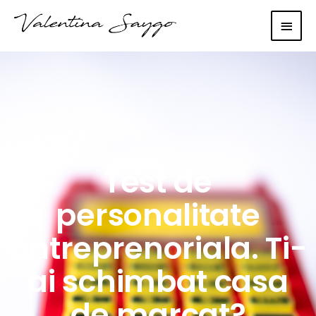
Main
Men
Test de
personalitate
antreprenoriala. Ti-
ai schimbat casa
de marcat?