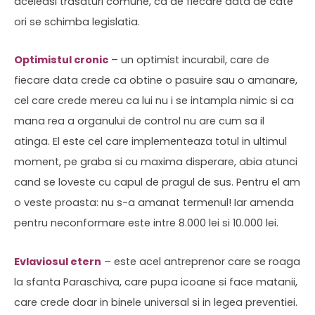
aceleasi trasaturi comune, ca de fiecare data de cate
ori se schimba legislatia.
Optimistul cronic
– un optimist incurabil, care de
fiecare data crede ca obtine o pasuire sau o amanare,
cel care crede mereu ca lui nu i se intampla nimic si ca
mana rea a organului de control nu are cum sa il
atinga. El este cel care implementeaza totul in ultimul
moment, pe graba si cu maxima disperare, abia atunci
cand se loveste cu capul de pragul de sus. Pentru el am
o veste proasta: nu s-a amanat termenul! Iar amenda
pentru neconformare este intre 8.000 lei si 10.000 lei.
Evlaviosul etern
– este acel antreprenor care se roaga
la sfanta Paraschiva, care pupa icoane si face matanii,
care crede doar in binele universal si in legea preventiei.