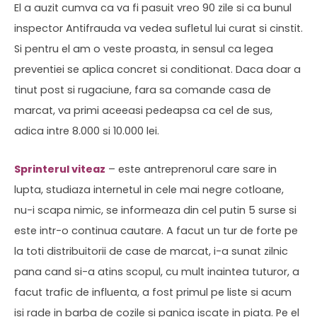
El a auzit cumva ca va fi pasuit vreo 90 zile si ca bunul
inspector Antifrauda va vedea sufletul lui curat si cinstit.
Si pentru el am o veste proasta, in sensul ca legea
preventiei se aplica concret si conditionat. Daca doar a
tinut post si rugaciune, fara sa comande casa de
marcat, va primi aceeasi pedeapsa ca cel de sus,
adica intre 8.000 si 10.000 lei.
Sprinterul viteaz
– este antreprenorul care sare in
lupta, studiaza internetul in cele mai negre cotloane,
nu-i scapa nimic, se informeaza din cel putin 5 surse si
este intr-o continua cautare. A facut un tur de forte pe
la toti distribuitorii de case de marcat, i-a sunat zilnic
pana cand si-a atins scopul, cu mult inaintea tuturor, a
facut trafic de influenta, a fost primul pe liste si acum
isi rade in barba de cozile si panica iscate in piata. Pe el