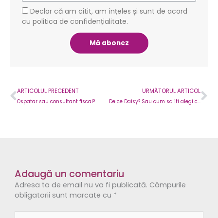
GDPR
Declar că am citit, am înțeles și sunt de acord
cu politica de confidențialitate.
Mă abonez
Prev
Ne
ARTICOLUL PRECEDENT
URMĂTORUL ARTICOL
Ospatar sau consultant fiscal?
De ce Daisy? Sau cum sa iti alegi casa de marcat?
Adaugă un comentariu
Adresa ta de email nu va fi publicată.
Câmpurile
obligatorii sunt marcate cu
*
Comentariul