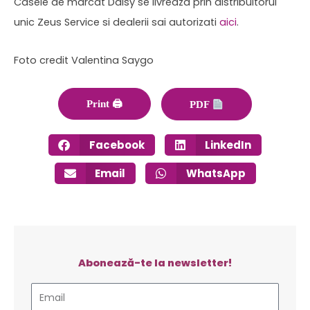
Casele de marcat Daisy se livreaza prin distribuitorul
unic Zeus Service si dealerii sai autorizati
aici
.
Foto credit Valentina Saygo
Print 🖨
PDF
Facebook
LinkedIn
Email
WhatsApp
Abonează-te la newsletter!
Email