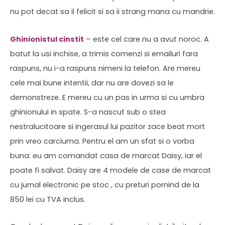
nu pot decat sa il felicit si sa ii strang mana cu mandrie.
Ghinionistul cinstit
– este cel care nu a avut noroc. A
batut la usi inchise, a trimis comenzi si emailuri fara
raspuns, nu i-a raspuns nimeni la telefon. Are mereu
cele mai bune intentii, dar nu are dovezi sa le
demonstreze. E mereu cu un pas in urma si cu umbra
ghinionului in spate. S-a nascut sub o stea
nestralucitoare si ingerasul lui pazitor zace beat mort
prin vreo carciuma. Pentru el am un sfat si o vorba
buna: eu am comandat casa de marcat Daisy, iar el
poate fi salvat. Daisy are 4 modele de case de marcat
cu jurnal electronic pe stoc , cu preturi pornind de la
850 lei cu TVA inclus.