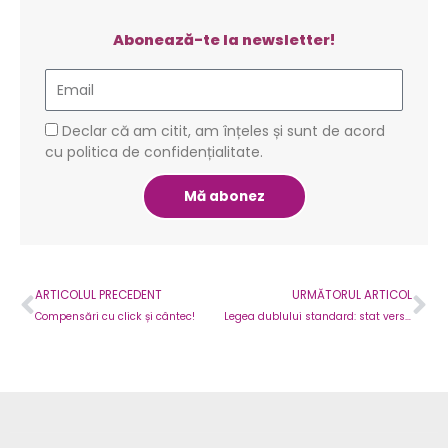
Abonează-te la newsletter!
Email
GDPR
Declar că am citit, am înțeles și sunt de acord
cu politica de confidențialitate.
Mă abonez
Prev
Ne
ARTICOLUL PRECEDENT
URMĂTORUL ARTICOL
Compensări cu click și cântec!
Legea dublului standard: stat versus privat