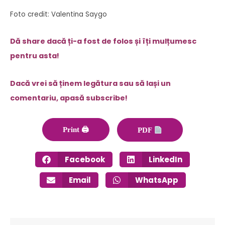
Foto credit: Valentina Saygo
Dă share dacă ți-a fost de folos și îți mulțumesc
pentru asta!
Dacă vrei să ținem legătura sau să lași un
comentariu, apasă subscribe!
Print 🖨
PDF
Facebook
LinkedIn
Email
WhatsApp