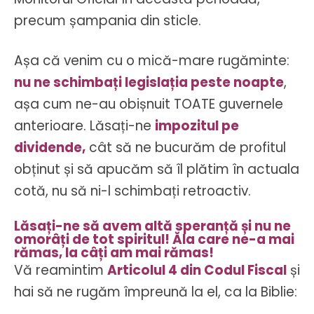
precum șampania din sticle.
Așa că venim cu o mică-mare rugăminte:
nu ne schimbați legislația peste noapte
,
așa cum ne-au obișnuit TOATE guvernele
anterioare. Lăsați-ne
impozitul pe
dividende,
cât să ne bucurăm de profitul
obținut și să apucăm să îl plătim în actuala
cotă, nu să ni-l schimbați retroactiv.
Lăsați-ne să avem altă speranță și nu ne
omorâți de tot spiritul! Ăla care ne-a mai
rămas, la câți am mai rămas!
Vă reamintim
Articolul 4 din Codul Fiscal
și
hai să ne rugăm împreună la el, ca la Biblie: