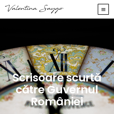
Main
Men
Scrisoare scurtă
către Guvernul
României