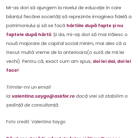
Mi-as dori să ajungem la nivelul de educație în care
bilanțul fiecărei societăți să reprezinte imaginea fidelă a
patrimoniului și să se facă
hârtiile după fapte și nu
faptele după hârtii
. Și da, mi-aș dori să mai trăiesc o
nouă majorare de capital social minim, mai ales că a
trecut multă vreme de la anterioara(o sută de mii lei
vechi). Pentru că, exact cum am spus,
doi lei dai, doi lei
face!
Trimite-mi un email
la
valentina.saygo@askfor.ro
dacă vrei să stabilim o
ședință de consultanță.
Foto credit: Valentina Saygo