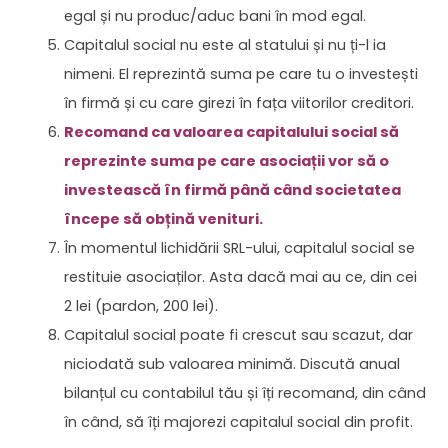
egal și nu produc/aduc bani în mod egal.
Capitalul social nu este al statului și nu ți-l ia
nimeni. El reprezintă suma pe care tu o investești
în firmă și cu care girezi în fața viitorilor creditori.
Recomand ca valoarea capitalului social să
reprezinte suma pe care asociații vor să o
investească în firmă până când societatea
începe să obțină venituri.
În momentul lichidării SRL-ului, capitalul social se
restituie asociaților. Asta dacă mai au ce, din cei
2 lei (pardon, 200 lei).
Capitalul social poate fi crescut sau scazut, dar
niciodată sub valoarea minimă. Discută anual
bilanțul cu contabilul tău și îți recomand, din când
în când, să îți majorezi capitalul social din profit.