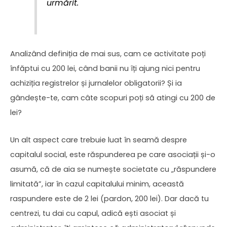
urmărit.
Analizând definiția de mai sus, cam ce activitate poți
înfăptui cu 200 lei, când banii nu îți ajung nici pentru
achiziția registrelor și jurnalelor obligatorii? Și ia
gândește-te, cam câte scopuri poți să atingi cu 200 de
lei?
Un alt aspect care trebuie luat în seamă despre
capitalul social, este răspunderea pe care asociații și-o
asumă, că de aia se numește societate cu „răspundere
limitată”, iar în cazul capitalului minim, această
raspundere este de 2 lei (pardon, 200 lei). Dar dacă tu
centrezi, tu dai cu capul, adică ești asociat și