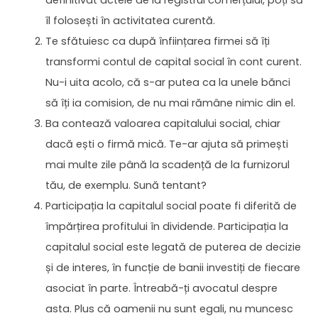
definitivat actele de la registrul comerțului, poți să
îl folosești în activitatea curentă.
Te sfătuiesc ca după înființarea firmei să îți
transformi contul de capital social în cont curent.
Nu-i uita acolo, că s-ar putea ca la unele bănci
să îți ia comision, de nu mai rămâne nimic din el.
Ba contează valoarea capitalului social, chiar
dacă ești o firmă mică. Te-ar ajuta să primești
mai multe zile până la scadență de la furnizorul
tău, de exemplu. Sună tentant?
Participația la capitalul social poate fi diferită de
împărțirea profitului în dividende. Participația la
capitalul social este legată de puterea de decizie
și de interes, în funcție de banii investiți de fiecare
asociat în parte. Întreabă-ți avocatul despre
asta. Plus că oamenii nu sunt egali, nu muncesc