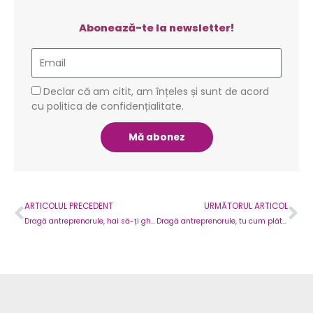
Abonează-te la newsletter!
Email
GDPR
Declar că am citit, am înțeles și sunt de acord
cu politica de confidențialitate.
Mă abonez
Prev
Ne
ARTICOLUL PRECEDENT
URMĂTORUL ARTICOL
Dragă antreprenorule, hai să-ți ghicesc în balanță!
Dragă antreprenorule, tu cum plătești salariile? Douăsprezece reguli de plată salarială