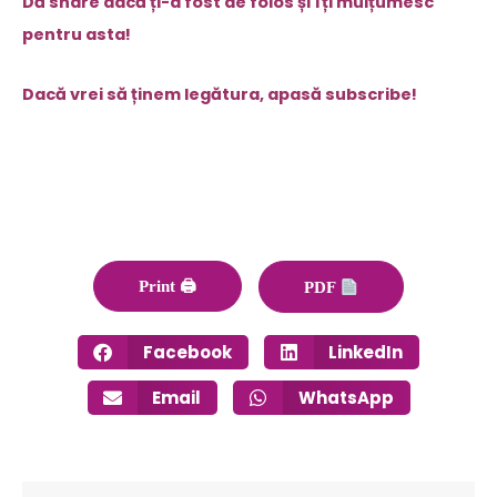
Dă share dacă ți-a fost de folos și îți mulțumesc
pentru asta!
Dacă vrei să ținem legătura, apasă subscribe!
Print 🖨
PDF
Facebook
LinkedIn
Email
WhatsApp