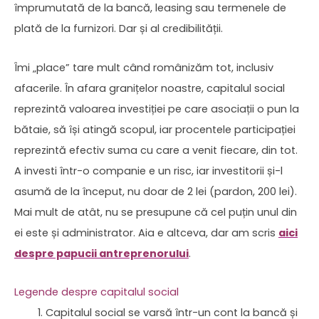
împrumutată de la bancă, leasing sau termenele de
plată de la furnizori. Dar și al credibilității.
Îmi „place” tare mult când românizăm tot, inclusiv
afacerile. În afara granițelor noastre, capitalul social
reprezintă valoarea investiției pe care asociații o pun la
bătaie, să își atingă scopul, iar procentele participației
reprezintă efectiv suma cu care a venit fiecare, din tot.
A investi într-o companie e un risc, iar investitorii și-l
asumă de la început, nu doar de 2 lei (pardon, 200 lei).
Mai mult de atât, nu se presupune că cel puțin unul din
ei este și administrator. Aia e altceva, dar am scris
aici
despre papucii antreprenorului
.
Legende despre capitalul social
Capitalul social se varsă într-un cont la bancă și