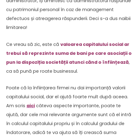
administrator, îți amintesc că administratorul răspunde
cu patrimoniul personal în caz de management
defectuos și atreagerea răspunderii. Deci s-a dus naibii
limitarea!
Ce vreau să zic, este că
valoarea capitalului social ar
trebui să reprezinte suma de bani pe care asociații o
pun la dispoziția societății atunci cănd o înființează
,
ca să pună pe roate businessul.
Poate că la înființarea firmei nu dai importanță valorii
capitalului social, dar el ajută foarte mult după aceea.
Am scris
aici
câteva aspecte importante, poate te
ajută, dar cele mai relevante argumente sunt că el intră
în calculul capitalului propriu și în calculul gradului de
îndatorare, adică te va ajuta să îți crească suma