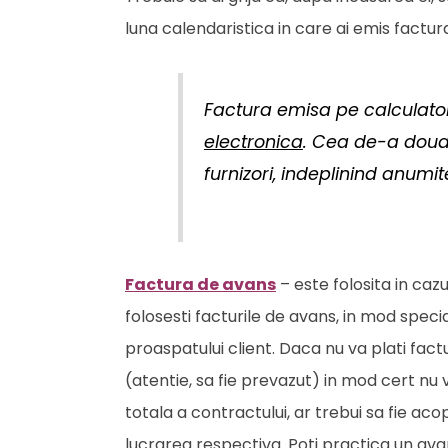
luna calendaristica in care ai emis factura
Factura emisa pe calculator
electronica
. Cea de-a doua 
furnizori, indeplinind anumite
Factura de avans
– este folosita in caz
folosesti facturile de avans, in mod specia
proaspatului client. Daca nu va plati factu
(atentie, sa fie prevazut) in mod cert nu 
totala a contractului, ar trebui sa fie ac
lucrarea respectiva. Poti practica un avan