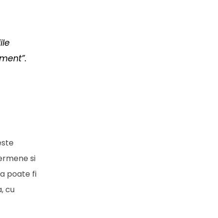
ile
ement”.
este
termene si
a poate fi
, cu