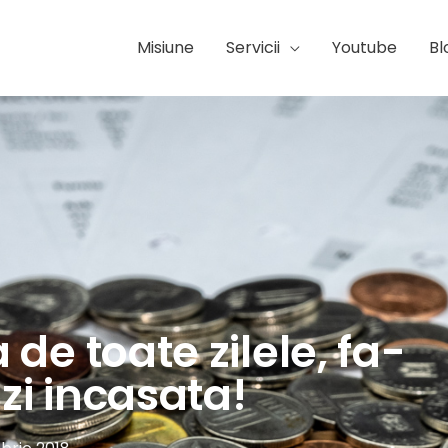
Misiune
Servicii
Youtube
Bl
de toate zilele, fa-
zi incasata!