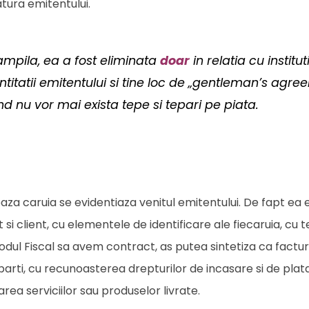
atura emitentului.
ampila, ea a fost eliminata
doar
in relatia cu instituti
entitatii emitentului si tine loc de „gentleman’s agre
d nu vor mai exista tepe si tepari pe piata.
a caruia se evidentiaza venitul emitentului. De fapt ea 
i client, cu elementele de identificare ale fiecaruia, cu 
Codul Fiscal sa avem contract, as putea sintetiza ca factur
arti, cu recunoasterea drepturilor de incasare si de plata
rea serviciilor sau produselor livrate.