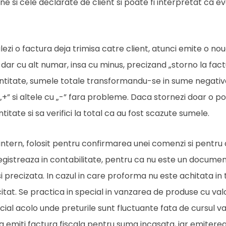
e si cele declarate de client si poate fi interpretat ca e
ezi o factura deja trimisa catre client, atunci emite o no
, dar cu alt numar, insa cu minus, precizand „storno la fact
antitate, sumele totale transformandu-se in sume negativ
„+” si altele cu „-” fara probleme. Daca stornezi doar o po
ntitate si sa verifici la total ca au fost scazute sumele.
tern, folosit pentru confirmarea unei comenzi si pentru 
registreaza in contabilitate, pentru ca nu este un document 
si precizata. In cazul in care proforma nu este achitata in
licitat. Se practica in special in vanzarea de produse cu va
ecial acolo unde preturile sunt fluctuante fata de cursul va
sa emiti factura fiscala pentru suma incasata, iar emiterea 