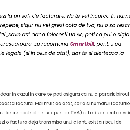
ezi la un soft de facturare. Nu te vei incurca in num
repede, sigur nu vei gresi cota de tva, nu o sa rescri
ai „save as” daca folosesti un xls, poti sa pui o sigla
c crescatoare. Eu recomand
Smartbill
, pentru ca
e legale (si in plus de atat), dar te si alerteaza la
oar in cazul in care te poti asigura ca nu a parasit biroul 
 aceasta factura. Mai mult de atat, seria si numarul facturil
rmelor inregistrate in scopuri de TVA) si trebuie tinuta evi
ezi o factura deja transmisa unui client, exista riscul de