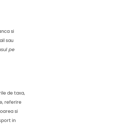
anca si
ail sau
usul pe
ile de taxa,
e, referire
loarea si
sport in