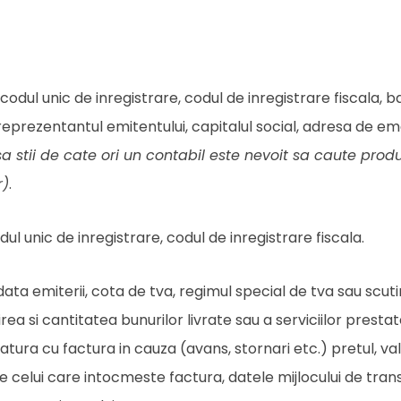
odul unic de inregistrare, codul de inregistrare fiscala, b
reprezentantul emitentului, capitalul social, adresa de em
sa stii de cate ori un contabil este nevoit sa caute prod
r)
.
l unic de inregistrare, codul de inregistrare fiscala.
 data emiterii, cota de tva, regimul special de tva sau scutir
a si cantitatea bunurilor livrate sau a serviciilor prestat
atura cu factura in cauza (avans, stornari etc.) pretul, va
le celui care intocmeste factura, datele mijlocului de tran