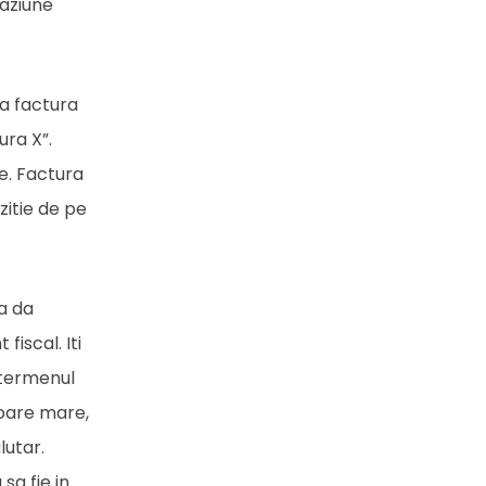
vaziune
ua factura
ura X”.
e. Factura
zitie de pe
a da
fiscal. Iti
 termenul
loare mare,
lutar.
sa fie in