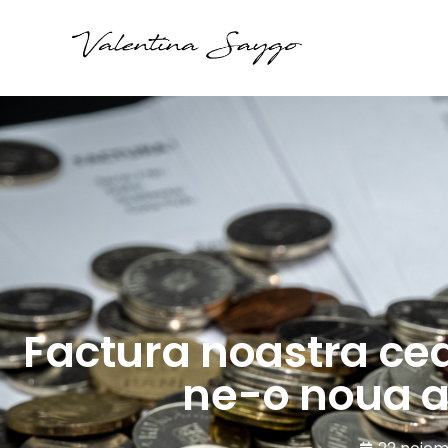
Factura noastra cea 
ne-o noua a