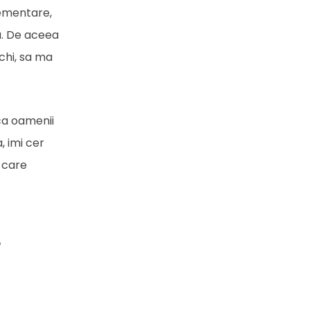
lementare,
ea. De aceea
chi, sa ma
ca oamenii
, imi cer
e care
o