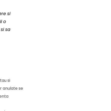
ere si
i o
 si sa
tau si
or anulate se
denta