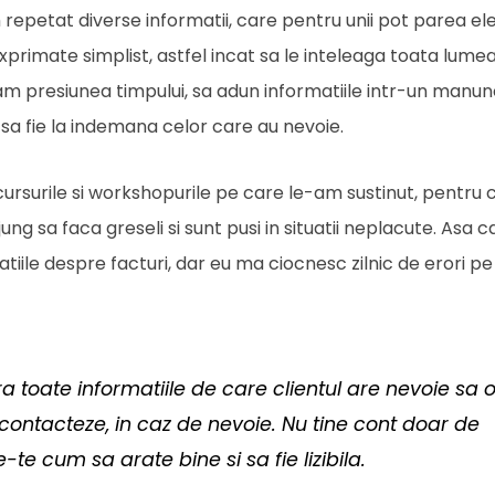
 repetat diverse informatii, care pentru unii pot parea e
 exprimate simplist, astfel incat sa le inteleaga toata lum
m presiunea timpului, sa adun informatiile intr-un manun
i, sa fie la indemana celor care au nevoie.
ursurile si workshopurile pe care le-am sustinut, pentru 
jung sa faca greseli si sunt pusi in situatii neplacute. Asa ca
tiile despre facturi, dar eu ma ciocnesc zilnic de erori p
ra toate informatiile de care clientul are nevoie sa 
 contacteze, in caz de nevoie. Nu tine cont doar de
-te cum sa arate bine si sa fie lizibila.