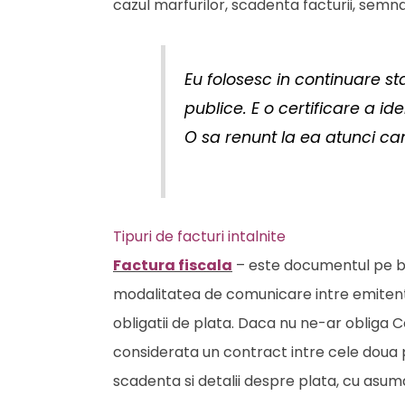
cazul marfurilor, scadenta facturii, semn
Eu folosesc in continuare st
publice. E o certificare a id
O sa renunt la ea atunci can
Tipuri de facturi intalnite
Factura fiscala
– este documentul pe baz
modalitatea de comunicare intre emitent s
obligatii de plata. Daca nu ne-ar obliga 
considerata un contract intre cele doua p
scadenta si detalii despre plata, cu asuma