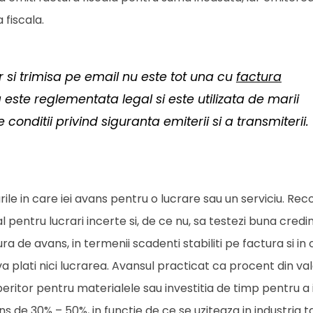
 fiscala.
 si trimisa pe email nu este tot una cu
factura
este reglementata legal si este utilizata de marii
 conditii privind siguranta emiterii si a transmiterii.
urile in care iei avans pentru o lucrare sau un serviciu. R
l pentru lucrari incerte si, de ce nu, sa testezi buna credi
ra de avans, in termenii scadenti stabiliti pe factura si in
va plati nici lucrarea. Avansul practicat ca procent din v
operitor pentru materialele sau investitia de timp pentru a
s de 30% – 50%, in functie de ce se uziteaza in industria t