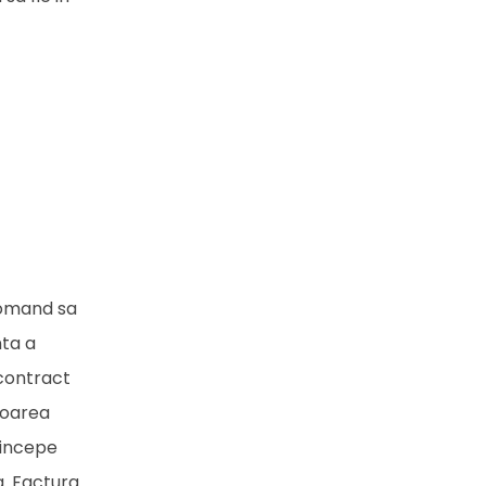
ecomand sa
nta a
 contract
aloarea
 incepe
a. Factura