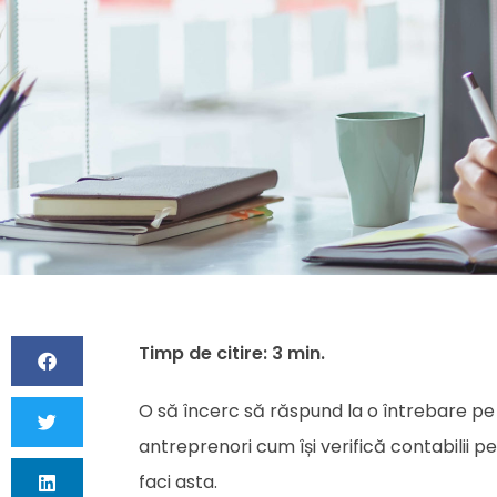
O să încerc să răspund la o întrebare pe
antreprenori cum își verifică contabilii p
faci asta.