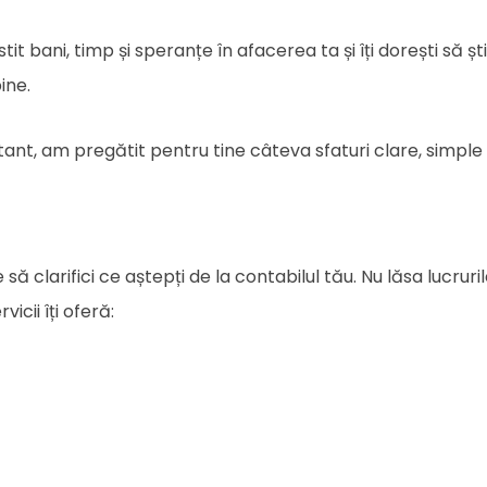
estit bani, timp și speranțe în afacerea ta și îți dorești să ș
ine.
nt, am pregătit pentru tine câteva sfaturi clare, simple ș
să clarifici ce aștepți de la contabilul tău. Nu lăsa lucruril
icii îți oferă: