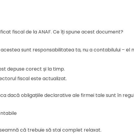
ificat fiscal de la ANAF. Ce îți spune acest document?
t: acestea sunt responsabilitatea ta, nu a contabilului – el 
ost depuse corect și la timp.
vectorul fiscal este actualizat.
a dacă obligațiile declarative ale firmei tale sunt în regu
ntabile
înseamnă că trebuie să stai complet relaxat.