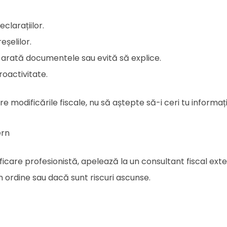
clarațiilor.
eșelilor.
i arată documentele sau evită să explice.
oactivitate.
 modificările fiscale, nu să aștepte să-i ceri tu informații
ern
ificare profesionistă, apelează la un consultant fiscal ext
 în ordine sau dacă sunt riscuri ascunse.