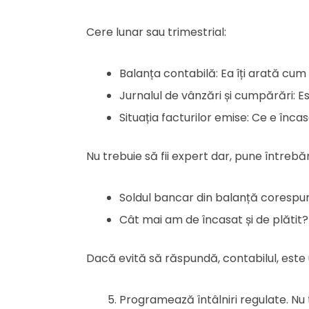
Cere lunar sau trimestrial:
Balanța contabilă: Ea îți arată cum 
Jurnalul de vânzări și cumpărări: E
Situația facturilor emise: Ce e înca
Nu trebuie să fii expert dar, pune întrebăr
Soldul bancar din balanță corespu
Cât mai am de încasat și de plătit?
Dacă evită să răspundă, contabilul, este
Programează întâlniri regulate. Nu t