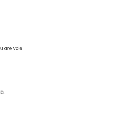
nu are voie
lă.