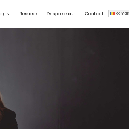
og
Resurse
Despre mine
Contact
Român