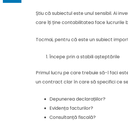
Știu că subiectul este unul sensibil. Ai inv
care îți ține contabilitatea face lucrurile b
Tocmai, pentru că este un subiect importa
Începe prin a stabili așteptările
Primul lucru pe care trebuie să-l faci este 
un contract clar în care să specifici ce serv
Depunerea declarațiilor?
Evidența facturilor?
Consultanță fiscală?