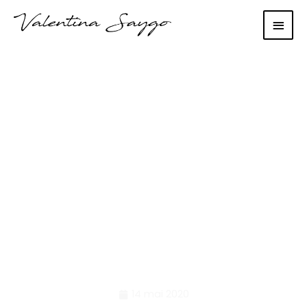
Main
Men
Nimic de spus pe 14
05 2020
14 mai 2020