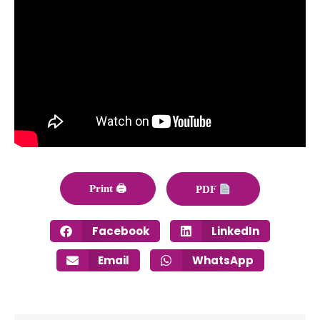
Print 🖨
PDF
Facebook
LinkedIn
Email
WhatsApp