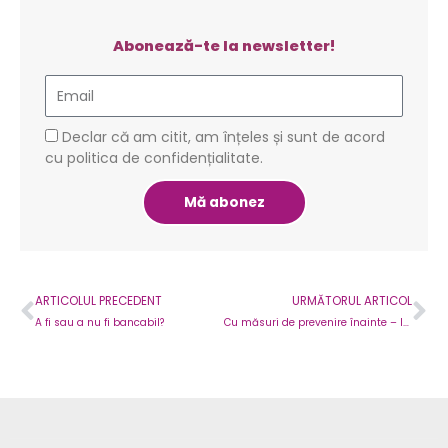
Abonează-te la newsletter!
Email
GDPR
Declar că am citit, am înțeles și sunt de acord
cu politica de confidențialitate.
Mă abonez
Prev
Ne
ARTICOLUL PRECEDENT
URMĂTORUL ARTICOL
A fi sau a nu fi bancabil?
Cu măsuri de prevenire înainte – la muncă!