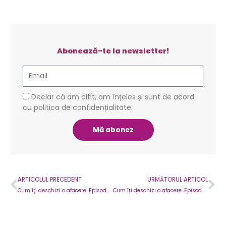
Abonează-te la newsletter!
Email
GDPR
Declar că am citit, am înțeles și sunt de acord
cu politica de confidențialitate.
Mă abonez
Prev
Ne
ARTICOLUL PRECEDENT
URMĂTORUL ARTICOL
Cum îţi deschizi o afacere. Episodul 13-Cum a fost 2015, cum va fi 2016 pentru micii întreprinzători
Cum îți deschizi o afacere. Episodul 11 – Atenție, vin controalele!