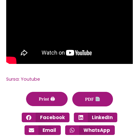
Sursa: Youtube
Print 🖨
PDF
Facebook
LinkedIn
Email
WhatsApp