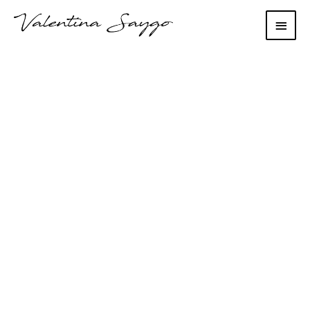
Main
Men
Cum îți deschizi o
afacere. Episodul 12
– Impozitul pe
clădiri în funcţie de
destinaţie