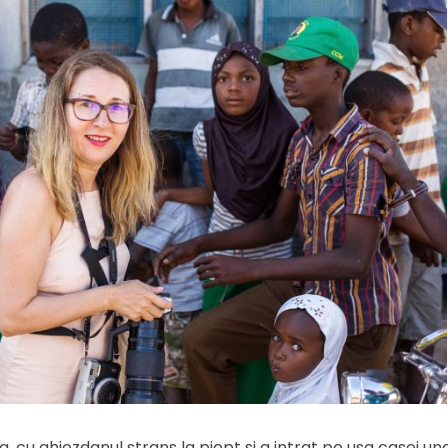
 cu ghiozdanul strans la piept si a intrat pe usa casei u