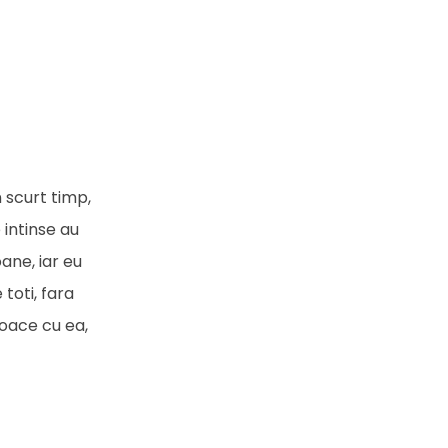
n scurt timp,
 intinse au
ane, iar eu
toti, fara
joace cu ea,