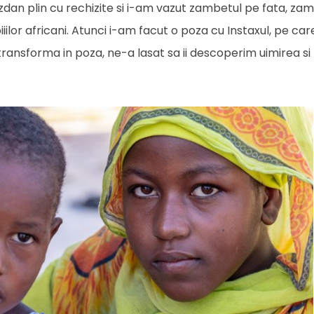
hizdan plin cu rechizite si i-am vazut zambetul pe fata, z
piiilor africani. Atunci i-am facut o poza cu Instaxul, pe ca
 transforma in poza, ne-a lasat sa ii descoperim uimirea si