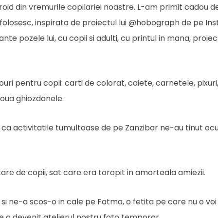
roid din vremurile copilariei noastre. L-am primit cadou d
a il folosesc, inspirata de proiectul lui @hobograph de pe I
e pozele lui, cu copii si adulti, cu printul in mana, proie
i pentru copii: carti de colorat, caiete, carnetele, pixuri
 doua ghiozdanele.
 activitatile tumultoase de pe Zanzibar ne-au tinut oc
are de copii, sat care era toropit in amorteala amiezii.
 si ne-a scos-o in cale pe Fatma, o fetita pe care nu o voi 
re a devenit atelierul nostru foto temporar.