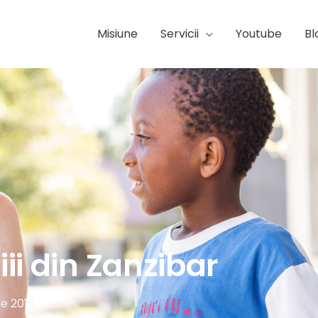
Misiune
Servicii
Youtube
Bl
iii din Zanzibar
ie 2018