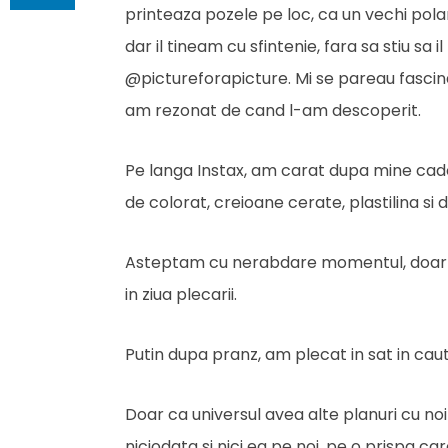
printeaza pozele pe loc, ca un vechi pola
dar il tineam cu sfintenie, fara sa stiu s
@pictureforapicture. Mi se pareau fascinant
am rezonat de cand l-am descoperit.
Pe langa Instax, am carat dupa mine cadour
de colorat, creioane cerate, plastilina si
Asteptam cu nerabdare momentul, doar ca
in ziua plecarii.
Putin dupa pranz, am plecat in sat in caut
Doar ca universul avea alte planuri cu noi
niciodata si nici ea pe noi, pe o prispa ca