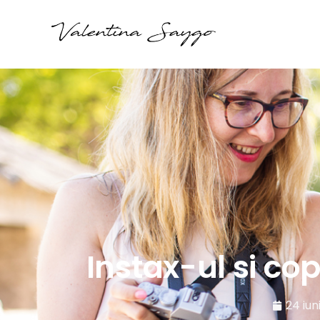
Instax-ul si cop
24 iun