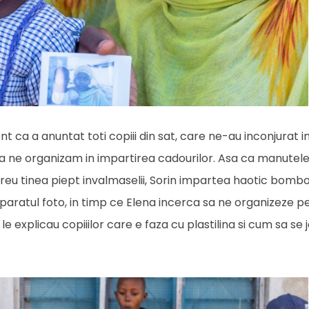
nt ca a anuntat toti copiii din sat, care ne-au inconjurat i
a ne organizam in impartirea cadourilor. Asa ca manutele
reu tinea piept invalmaselii, Sorin impartea haotic bombo
aratul foto, in timp ce Elena incerca sa ne organizeze pe 
e explicau copiiilor care e faza cu plastilina si cum sa se 