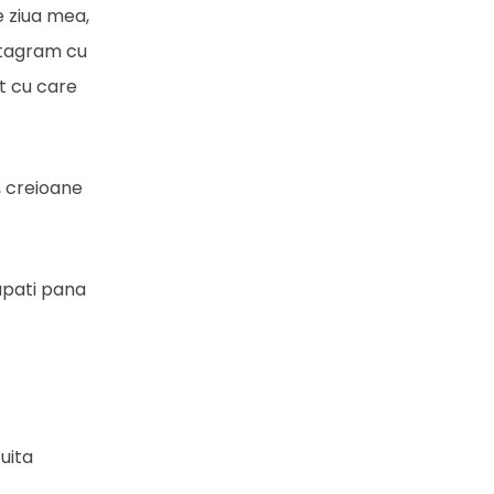
e ziua mea,
nstagram cu
ct cu care
, creioane
upati pana
uita