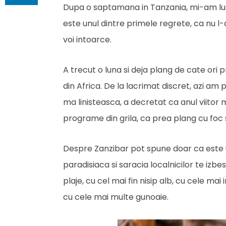
Dupa o saptamana in Tanzania, mi-am luat
este unul dintre primele regrete, ca nu 
voi intoarce.
A trecut o luna si deja plang de cate or
din Africa. De la lacrimat discret, azi am
ma linisteasca, a decretat ca anul viito
programe din grila, ca prea plang cu foc si
Despre Zanzibar pot spune doar ca este un 
paradisiaca si saracia localnicilor te iz
plaje, cu cel mai fin nisip alb, cu cele ma
cu cele mai multe gunoaie.