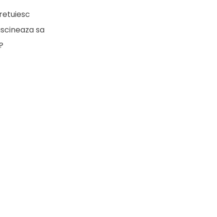
retuiesc
ascineaza sa
?