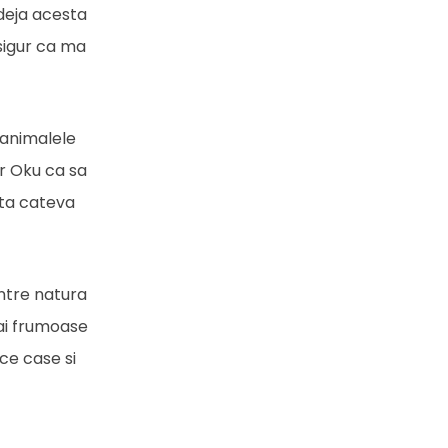
deja acesta
sigur ca ma
 animalele
ar Oku ca sa
ata cateva
intre natura
mai frumoase
ace case si