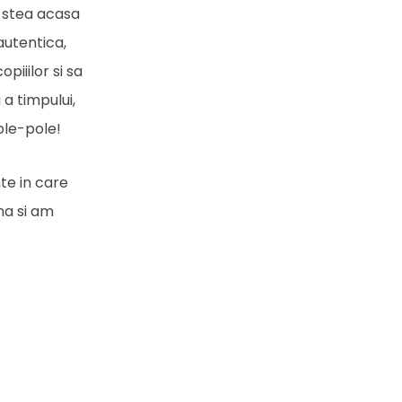
sa stea acasa
autentica,
piiilor si sa
 a timpului,
ole-pole!
te in care
na si am