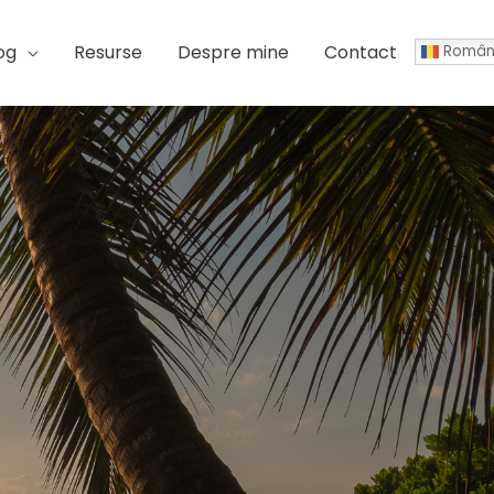
og
Resurse
Despre mine
Contact
Român