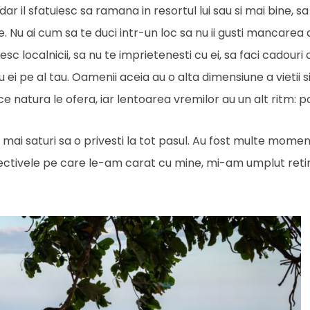
dar il sfatuiesc sa ramana in resortul lui sau si mai bine, 
e. Nu ai cum sa te duci intr-un loc sa nu ii gusti mancarea 
c localnicii, sa nu te imprietenesti cu ei, sa faci cadouri co
u ei pe al tau. Oamenii aceia au o alta dimensiune a vietii si
ce natura le ofera, iar lentoarea vremilor au un alt ritm: p
 mai saturi sa o privesti la tot pasul. Au fost multe momen
iectivele pe care le-am carat cu mine, mi-am umplut reti