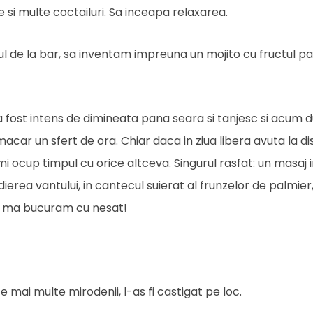
si multe coctailuri. Sa inceapa relaxarea.
l de la bar, sa inventam impreuna un mojito cu fructul pas
 fost intens de dimineata pana seara si tanjesc si acum 
acar un sfert de ora. Chiar daca in ziua libera avuta la di
i ocup timpul cu orice altceva. Singurul rasfat: un masaj i
i adierea vantului, in cantecul suierat al frunzelor de palmi
re ma bucuram cu nesat!
e mai multe mirodenii, l-as fi castigat pe loc.