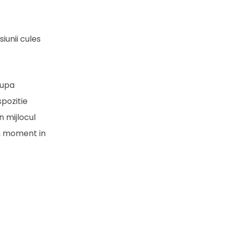
iunii cules
dupa
spozitie
n mijlocul
er, moment in