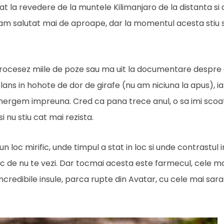
 la revedere de la muntele Kilimanjaro de la distanta si 
l-am salutat mai de aproape, dar la momentul acesta stiu 
i procesez miile de poze sau ma uit la documentare despre
 plans in hohote de dor de girafe (nu am niciuna la apus), i
r mergem impreuna. Cred ca pana trece anul, o sa imi sco
 nu stiu cat mai rezista.
loc mirific, unde timpul a stat in loc si unde contrastul 
besc de nu te vezi. Dar tocmai acesta este farmecul, cele 
i incredibile insule, parca rupte din Avatar, cu cele mai sar