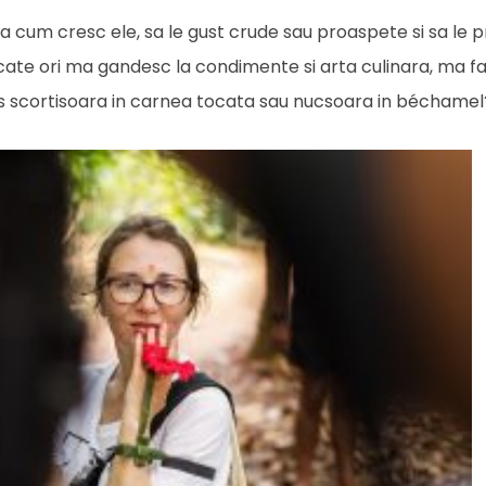
 cum cresc ele, sa le gust crude sau proaspete si sa le p
 cate ori ma gandesc la condimente si arta culinara, ma f
 pus scortisoara in carnea tocata sau nucsoara in béchamel