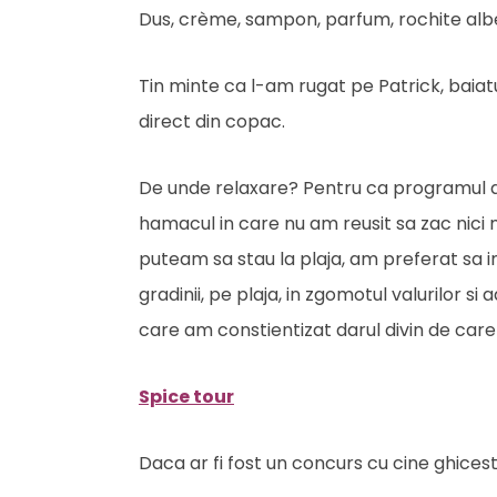
Dus, crème, sampon, parfum, rochite albe 
Tin minte ca l-am rugat pe Patrick, baiatu
direct din copac.
De unde relaxare? Pentru ca programul a
hamacul in care nu am reusit sa zac nici m
puteam sa stau la plaja, am preferat sa im
gradinii, pe plaja, in zgomotul valurilor s
care am constientizat darul divin de ca
Spice tour
Daca ar fi fost un concurs cu cine ghicest