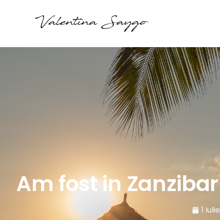
Am fost in Zanziba
1 iuli