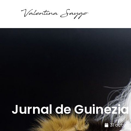
Jurnal de Guinezia
31 octom