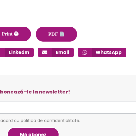
Print 🖨
PDF
LinkedIn
Email
WhatsApp
bonează-te la newsletter!
 acord cu politica de confidențialitate.
Mă abonez