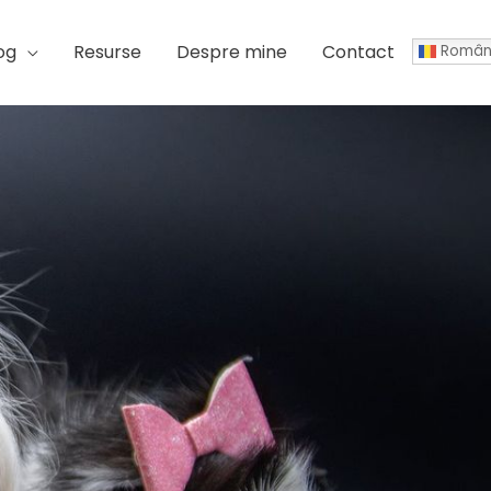
og
Resurse
Despre mine
Contact
Român