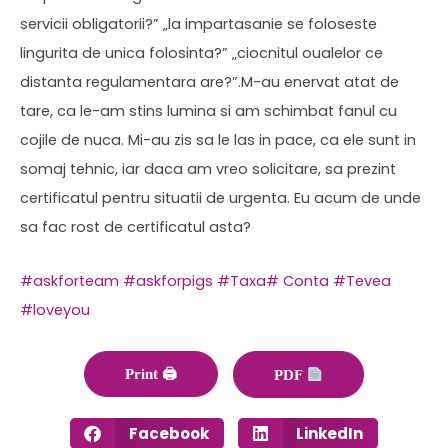
servicii obligatorii?” „la impartasanie se foloseste
lingurita de unica folosinta?” „ciocnitul oualelor ce
distanta regulamentara are?”.M-au enervat atat de
tare, ca le-am stins lumina si am schimbat fanul cu
cojile de nuca. Mi-au zis sa le las in pace, ca ele sunt in
somaj tehnic, iar daca am vreo solicitare, sa prezint
certificatul pentru situatii de urgenta. Eu acum de unde
sa fac rost de certificatul asta?
#askforteam
#askforpigs
#Taxa
# Conta
#Tevea
#loveyou
Print 🖨
PDF
Facebook
LinkedIn