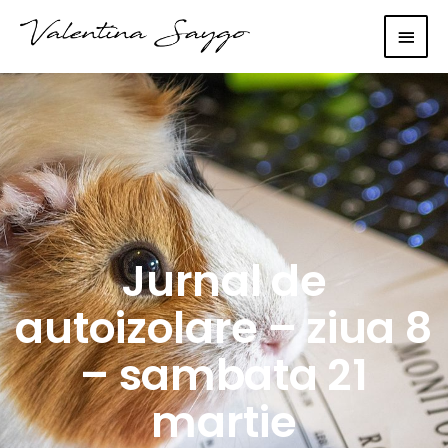
Main
Men
Jurnal de
autoizolare – ziua 8
– sambata 21
martie