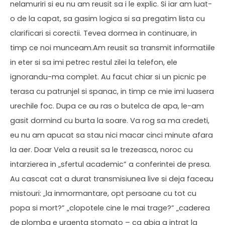
nelamuriri si eu nu am reusit sa i le explic. Si iar am luat-
o de la capat, sa gasim logica si sa pregatim lista cu
clarificari si corectii. Tevea dormea in continuare, in
timp ce noi munceam.Am reusit sa transmit informatiile
in eter si sa imi petrec restul zilei la telefon, ele
ignorandu-ma complet. Au facut chiar si un picnic pe
terasa cu patrunjel si spanac, in timp ce mie imi luasera
urechile foc. Dupa ce au ras o butelca de apa, le-am
gasit dormind cu burta la soare. Va rog sa ma credeti,
eu nu am apucat sa stau nici macar cinci minute afara
la aer. Doar Vela a reusit sa le trezeasca, noroc cu
intarzierea in „sfertul academic” a conferintei de presa.
Au cascat cat a durat transmisiunea live si deja faceau
mistouri: „la inmormantare, opt persoane cu tot cu
popa si mort?” „clopotele cine le mai trage?” „caderea
de plomba e urgenta stomato – ca abia a intrat la