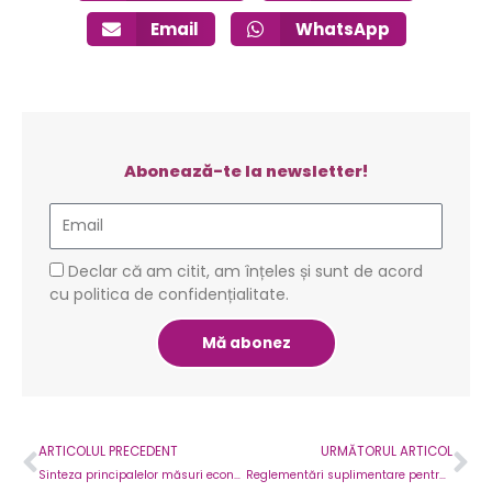
Email
WhatsApp
Abonează-te la newsletter!
Email
GDPR
Declar că am citit, am înțeles și sunt de acord
cu politica de confidențialitate.
Mă abonez
Prev
Ne
ARTICOLUL PRECEDENT
URMĂTORUL ARTICOL
Sinteza principalelor măsuri economice
Reglementări suplimentare pentru acordarea indemnizației de suspendare temporară a activității (șomaj tehnic)