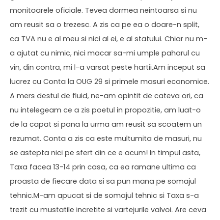
monitoarele oficiale. Tevea dormea neintoarsa si nu
am reusit sa o trezesc. A zis ca pe ea o doare-n split,
ca TVA nu e al meu si nici al ei, e al statului. Chiar nu m-
a ajutat cu nimic, nici macar sa-mi umple paharul cu
vin, din contra, mi l-a varsat peste hartii.Am inceput sa
lucrez cu Conta la OUG 29 si primele masuri economice.
A mers destul de fluid, ne-am opintit de cateva ori, ca
nu intelegeam ce a zis poetul in propozitie, am luat-o
de la capat si pana la urma am reusit sa scoatem un
rezumat. Conta a zis ca este multumita de masuri, nu
se astepta nici pe sfert din ce e acum! In timpul asta,
Taxa facea 13-14 prin casa, ca ea ramane ultima ca
proasta de fiecare data si sa pun mana pe somajul
tehnic.M-am apucat si de somajul tehnic si Taxa s-a
trezit cu mustatile incretite si vartejurile valvoi. Are ceva