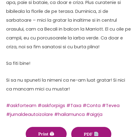
apa, paie si bataie, ca doar e criza. Plus curatenie si
bibileala la florile de pe terasa. Duminica, zi de
sarbatoare – mici la gratar la inaltime si in centrul
orasului, cam ca Becali in balcon la Marriott. El cu oile pe
campii, eu cu porcusoarele la iarba verde. Ca doar e
criza, noi sa fim sanatosi si cu burta plina!
Sa fiti bine!
Si sa nu spuneti la nimeni ca ne-am luat gratar! Si nici
ca mancam mici cu mustar!
#askforteam
#askforpigs
#Taxa
#Conta
#Tevea
#jurnaldeautoizolare
#hailamunca
#aigrja
Print 🖨
PDF