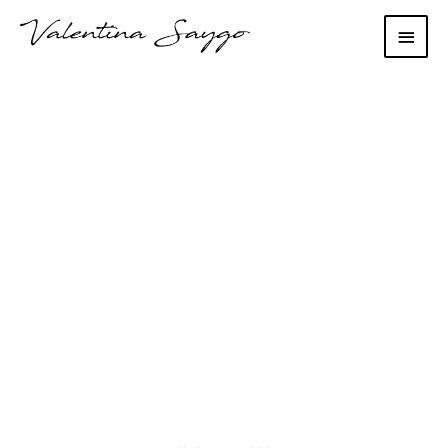
Main
Men
Jurnal de
autoizolare – ziua
56 vineri 8 mai