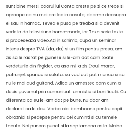
sunt bine mersi, coorul lui Conta creste pe zi ce trece si
aproape ca nu mai are loc in casuta, doarme deasupra
ei sau in hamac, Tevea e pusa pe treaba si a devenit
vedeta de televiziune home-made, iar Taxa scrie texte
si proceseaza video.Azi in schimb, dupa un seminar
intens despre TVA (da, da) si un film pentru presa, am
zis sa le rasfat pe guineze si le-am dat cam toate
verdeturile din firgider, ca asa mi-a zis Eroul: marar,
patrunjel, spanac si salata, sa vad cat pot manca si sa
nu le mai aud guitand. Adica un amestec cam cum a
decis guvernul prin comunicat: amnistie si bonificatii. Cu
diferenta ca eu le-am dat pe bune, nu doar am
declarat ca le dau. Vorba aia: bomboane pentru copii
obraznici si pedepse pentru cei cuminti si cu temele
facute. Noi punem punct si la saptamana asta. Maine