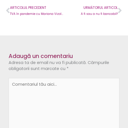
Prev
Ne
ARTICOLUL PRECEDENT
URMĂTORUL ARTICOL
TVA în pandemie cu Mariana Vizoli – Remedii rapide – Live
A fi sau a nu fi bancabil?
Adaugă un comentariu
Adresa ta de email nu va fi publicată.
Câmpurile
obligatorii sunt marcate cu
*
Comentariul
tău
aici...