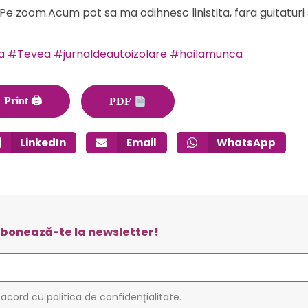
. Pe zoom.Acum pot sa ma odihnesc linistita, fara guitaturi si
a
#Tevea
#jurnaldeautoizolare
#hailamunca
Print 🖨
PDF
LinkedIn
Email
WhatsApp
bonează-te la newsletter!
 acord cu politica de confidențialitate.