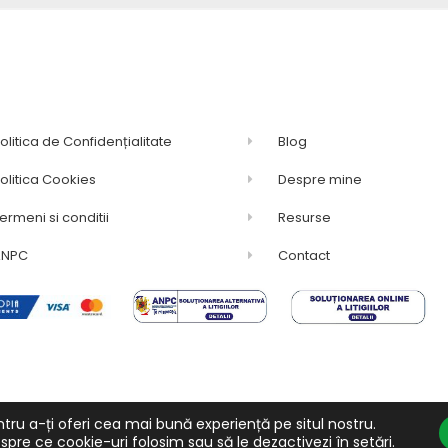
olitica de Confidențialitate
Blog
olitica Cookies
Despre mine
ermeni si conditii
Resurse
ANPC
Contact
tru a-ți oferi cea mai bună experiență pe situl nostru.
ervate.
spre ce cookie-uri folosim sau să le dezactivezi în
setări
.