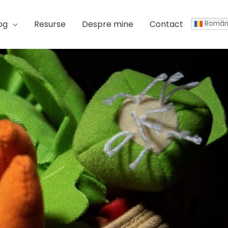
og
Resurse
Despre mine
Contact
Român