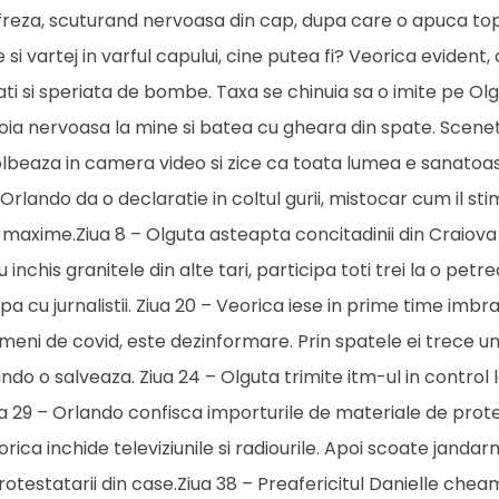
e freza, scuturand nervoasa din cap, dupa care o apuca to
 vartej in varful capului, cine putea fi? Veorica evident,
ati si speriata de bombe. Taxa se chinuia sa o imite pe Olg
atoia nervoasa la mine si batea cu gheara din spate. Scene
holbeaza in camera video si zice ca toata lumea e sanatoasa
Orlando da o declaratie in coltul gurii, mistocar cum il sti
axime.Ziua 8 – Olguta asteapta concitadinii din Craiova 
u inchis granitele din alte tari, participa toti trei la o petr
 cu jurnalistii. Ziua 20 – Veorica iese in prime time imbr
imeni de covid, este dezinformare. Prin spatele ei trece u
lando o salveaza. Ziua 24 – Olguta trimite itm-ul in control 
 29 – Orlando confisca importurile de materiale de protec
orica inchide televiziunile si radiourile. Apoi scoate jandar
rotestatarii din case.Ziua 38 – Preafericitul Danielle che