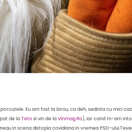
lie 2020
cu porcutele. Eu am fost la birou, ca deh, sedinta cu mici ca
pat de la
Teto
si vin de la
Vinmag.Ro
), iar cand m-am into
neau in scena distopia covidiana in vremea PSD-ului.Tevea