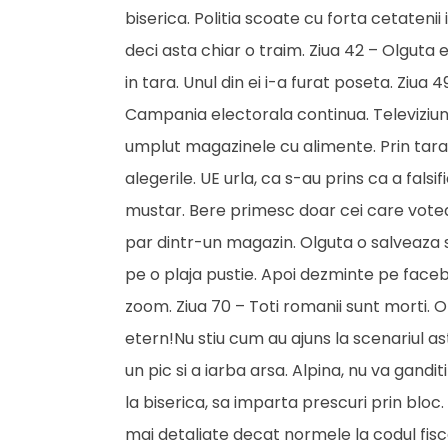
biserica. Politia scoate cu forta cetatenii i
deci asta chiar o traim. Ziua 42 – Olguta e
in tara. Unul din ei i-a furat poseta. Ziua
Campania electorala continua. Televiziuni
umplut magazinele cu alimente. Prin tara 
alegerile. UE urla, ca s-au prins ca a fals
mustar. Bere primesc doar cei care voteaz
par dintr-un magazin. Olguta o salveaza s
pe o plaja pustie. Apoi dezminte pe facebo
zoom. Ziua 70 – Toti romanii sunt morti. O
etern!Nu stiu cum au ajuns la scenariul as
un pic si a iarba arsa. Alpina, nu va gandi
la biserica, sa imparta prescuri prin bloc.
mai detaliate decat normele la codul fisc