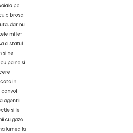
paiala pe
 cu o brosa
uta, dar nu
tele mi le-
 si statul
m si ne
cu paine si
ecere
acata in
n convoi
la agentii
tie si le
mii cu gaze
ama lumea la