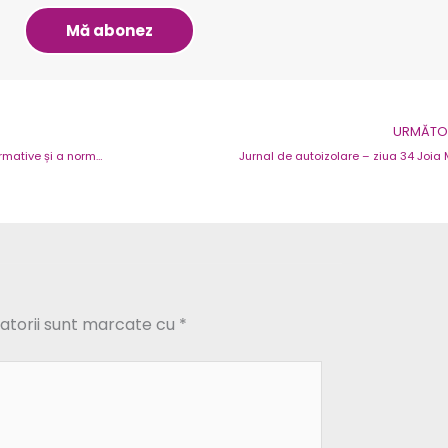
Mă abonez
URMĂTOR
Condițiile de finanțare IMM Invest – Sinteza actelor normative și a normelor metodologice
Jurnal de autoizolare – ziua 34 Joia 
atorii sunt marcate cu
*