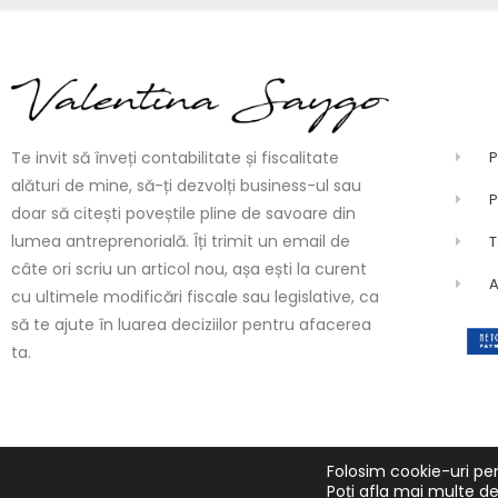
P
Te invit să înveți contabilitate și fiscalitate
alături de mine, să-ți dezvolți business-ul sau
P
doar să citești poveștile pline de savoare din
lumea antreprenorială. Îți trimit un email de
T
câte ori scriu un articol nou, așa ești la curent
cu ultimele modificări fiscale sau legislative, ca
să te ajute în luarea deciziilor pentru afacerea
ta.
Folosim cookie-uri pen
Copyright © 2023 ASK FOR CONSULTING SERVICES SRL. Toate drepturile rez
Poți afla mai multe de