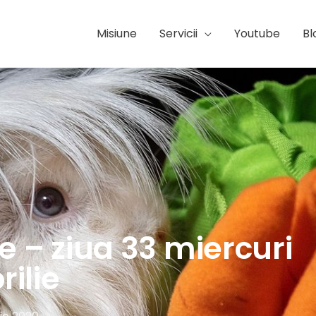
Misiune
Servicii
Youtube
Bl
e – ziua 33 miercuri
rilie