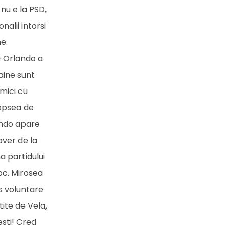
 nu e la PSD,
nalii intorsi
ne.
– Orlando a
aine sunt
 mici cu
vopsea de
lando apare
over de la
a partidului
toc. Mirosea
is voluntare
tite de Vela,
esti! Cred