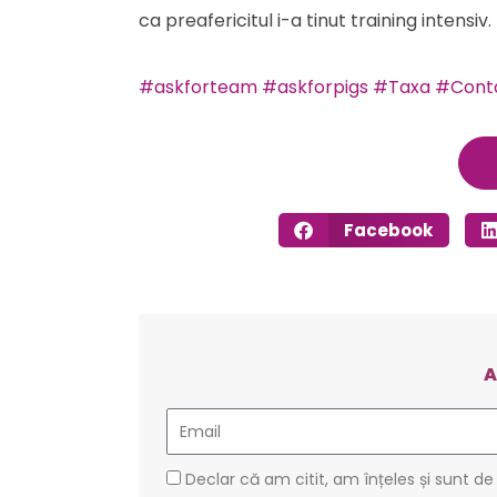
ca preafericitul i-a tinut training intensiv
#askforteam
#askforpigs
#Taxa
#Cont
Facebook
A
Email
GDPR
Declar că am citit, am înțeles și sunt de