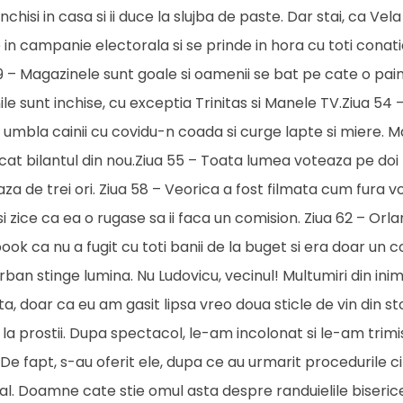
nchisi in casa si ii duce la slujba de paste. Dar stai, ca Vela
 in campanie electorala si se prinde in hora cu toti conatio
 49 – Magazinele sunt goale si oamenii se bat pe cate o pai
le sunt inchise, cu exceptia Trinitas si Manele TV.Ziua 54 
umbla cainii cu covidu-n coada si curge lapte si miere. M
ificat bilantul din nou.Ziua 55 – Toata lumea voteaza pe doi
a de trei ori. Ziua 58 – Veorica a fost filmata cum fura 
i zice ca ea o rugase sa ii faca un comision. Ziua 62 – Or
ok ca nu a fugit cu toti banii de la buget si era doar un c
rban stinge lumina. Nu Ludovicu, vecinul! Multumiri din inim
ta, doar ca eu am gasit lipsa vreo doua sticle de vin din s
ti la prostii. Dupa spectacol, le-am incolonat si le-am trim
 De fapt, s-au oferit ele, dupa ce au urmarit procedurile ci
al. Doamne cate stie omul asta despre randuielile biseric