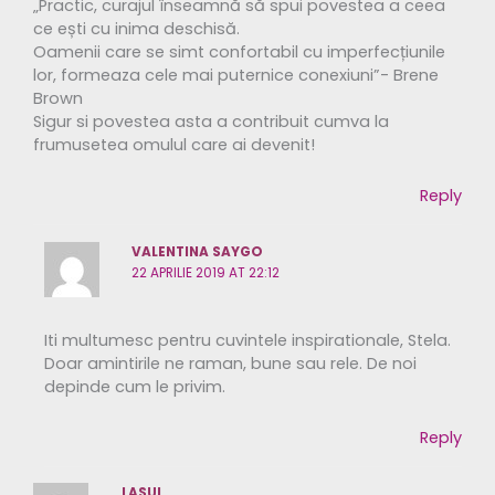
„Practic, curajul înseamnă să spui povestea a ceea
ce ești cu inima deschisă.
Oamenii care se simt confortabil cu imperfecțiunile
lor, formeaza cele mai puternice conexiuni”- Brene
Brown
Sigur si povestea asta a contribuit cumva la
frumusetea omulul care ai devenit!
Reply
VALENTINA SAYGO
22 APRILIE 2019 AT 22:12
Iti multumesc pentru cuvintele inspirationale, Stela.
Doar amintirile ne raman, bune sau rele. De noi
depinde cum le privim.
Reply
LASUL