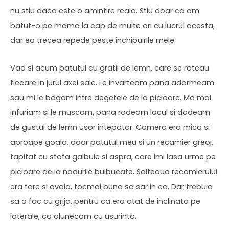
nu stiu daca este o amintire reala. Stiu doar ca am
batut-o pe mama la cap de multe ori cu lucrul acesta,
dar ea trecea repede peste inchipuirile mele.
Vad si acum patutul cu gratii de lemn, care se roteau
fiecare in jurul axei sale. Le invarteam pana adormeam
sau mi le bagam intre degetele de la picioare. Ma mai
infuriam si le muscam, pana rodeam lacul si dadeam
de gustul de lemn usor intepator. Camera era mica si
aproape goala, doar patutul meu si un recamier greoi,
tapitat cu stofa galbuie si aspra, care imi lasa urme pe
picioare de la nodurile bulbucate. Salteaua recamierului
era tare si ovala, tocmai buna sa sar in ea. Dar trebuia
sa o fac cu grija, pentru ca era atat de inclinata pe
laterale, ca alunecam cu usurinta.