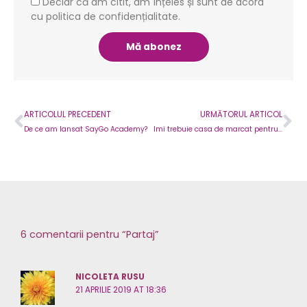
GDPR
Declar că am citit, am înțeles și sunt de acord
cu politica de confidențialitate.
Mă abonez
Prev
Ne
ARTICOLUL PRECEDENT
URMĂTORUL ARTICOL
De ce am lansat SayGo Academy?
Imi trebuie casa de marcat pentru afacerea mea?
6 comentarii pentru “Partaj”
NICOLETA RUSU
21 APRILIE 2019 AT 18:36