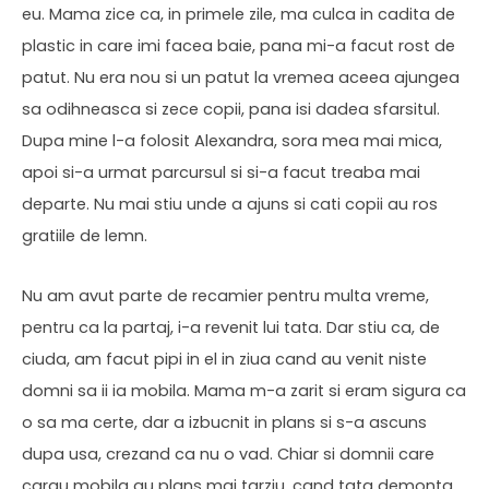
eu. Mama zice ca, in primele zile, ma culca in cadita de
plastic in care imi facea baie, pana mi-a facut rost de
patut. Nu era nou si un patut la vremea aceea ajungea
sa odihneasca si zece copii, pana isi dadea sfarsitul.
Dupa mine l-a folosit Alexandra, sora mea mai mica,
apoi si-a urmat parcursul si si-a facut treaba mai
departe. Nu mai stiu unde a ajuns si cati copii au ros
gratiile de lemn.
Nu am avut parte de recamier pentru multa vreme,
pentru ca la partaj, i-a revenit lui tata. Dar stiu ca, de
ciuda, am facut pipi in el in ziua cand au venit niste
domni sa ii ia mobila. Mama m-a zarit si eram sigura ca
o sa ma certe, dar a izbucnit in plans si s-a ascuns
dupa usa, crezand ca nu o vad. Chiar si domnii care
carau mobila au plans mai tarziu, cand tata demonta