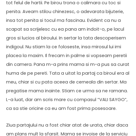
tot felul de hartii. Pe birou trona o calimara cu toc si
penita. Aveam stilou chinezesc, o adevarata bijuterie,
insa tot penita si tocul ma fascinau. Evident ca nu a
scapat sa scrijelesc cu ea pana am indoit-o, pe lacul
gros si lucios al biroului. In sertar la tata descoperisem
indigoul. Nu stiam la ce foloseste, insa mirosul lui imi
placea la maxim. Il frecam in palme si vopseam peretii
din camera. Pana m-a prins mama si m-a pus sa curat
huma de pe pereti. Tata a uitat la partaj ca biroul era al
meu, chiar si cu pata aceea de cerneala din sertar. Ma
pregatise mama inainte. Stiam ce urma sa ne ramana.
L-a luat, dar am scris mare cu compasul “VALI SAYGO”,
ca sa stie oricine ca eu am fost prima posesoare.
Ziua partajului nu a fost chiar atat de urata, chiar daca
am plans mult la sfarsit. Mama se invoise de la serviciu