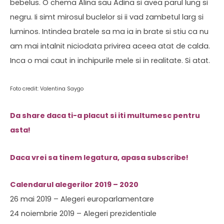
bebelus. O chema Alina sau Adina si avea parul lung si
negru. Ii simt mirosul buclelor si ii vad zambetul larg si
luminos. Intindea bratele sa ma ia in brate si stiu ca nu
am mai intalnit niciodata privirea aceea atat de calda.
Inca o mai caut in inchipurile mele si in realitate. Si atat.
Foto credit: Valentina Saygo
Da share daca ti-a placut si iti multumesc pentru
asta!
Daca vrei sa tinem legatura, apasa subscribe!
Calendarul alegerilor 2019 – 2020
26 mai 2019 – Alegeri europarlamentare
24 noiembrie 2019 – Alegeri prezidentiale