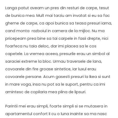
Langa patut aveam un pres din resturi de carpe, tesut
de bunica mea. Mult mai tarziu am invatat si eu sa fac
gheme de carpe, ca apoi bunica sa teasa presuri iarna,
cand monta razboiul in camera de la mijloc. Nu ma
pricepeam prea bine sa tai carpele in fasii drepte, nici
foarfeca nu taia deloc, dar imi placea sa le cos
capetele. La vremea aceea, presurile erau un simbol al
saraciei extreme la bloc. Urmau traversele de lana,
covoarele din fire groase sintetice, iar luxul erau
covoarele persane. Acum gasesti presuri la Ikea si sunt
in mare voga, insa nu pot sa le suport, pentru ca imi
amintesc de copilaria mea plina de lipsuri.
Parintii mei erau simpli, foarte simpli si se mutasera in
apartamentul confort II cu o luna inainte sa ma nasc