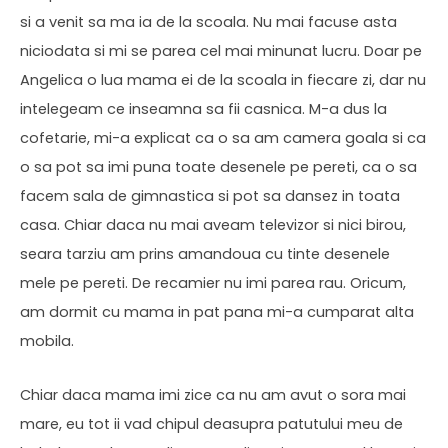
si a venit sa ma ia de la scoala. Nu mai facuse asta
niciodata si mi se parea cel mai minunat lucru. Doar pe
Angelica o lua mama ei de la scoala in fiecare zi, dar nu
intelegeam ce inseamna sa fii casnica. M-a dus la
cofetarie, mi-a explicat ca o sa am camera goala si ca
o sa pot sa imi puna toate desenele pe pereti, ca o sa
facem sala de gimnastica si pot sa dansez in toata
casa. Chiar daca nu mai aveam televizor si nici birou,
seara tarziu am prins amandoua cu tinte desenele
mele pe pereti. De recamier nu imi parea rau. Oricum,
am dormit cu mama in pat pana mi-a cumparat alta
mobila.
Chiar daca mama imi zice ca nu am avut o sora mai
mare, eu tot ii vad chipul deasupra patutului meu de