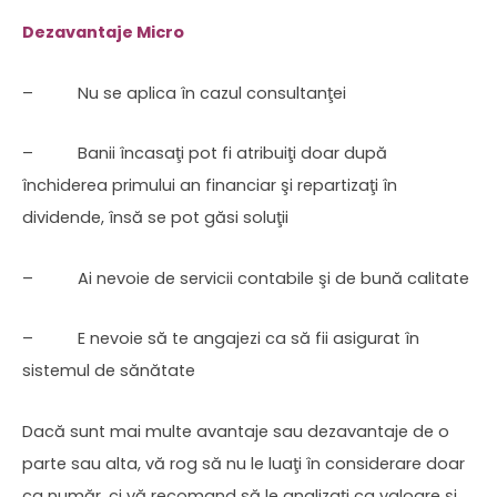
Dezavantaje Micro
– Nu se aplica în cazul consultanţei
– Banii încasaţi pot fi atribuiţi doar după
închiderea primului an financiar şi repartizaţi în
dividende, însă se pot găsi soluţii
– Ai nevoie de servicii contabile şi de bună calitate
– E nevoie să te angajezi ca să fii asigurat în
sistemul de sănătate
Dacă sunt mai multe avantaje sau dezavantaje de o
parte sau alta, vă rog să nu le luaţi în considerare doar
ca număr, ci vă recomand să le analizaţi ca valoare şi