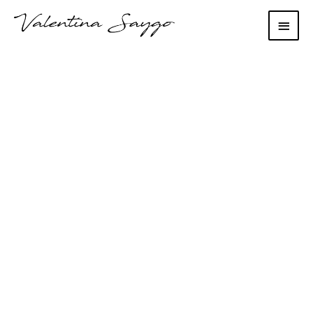
Main
Men
Dilema începutului
de an pentru
400.000 de români:
PFA sau
microîntreprindere?
Avantaje şi