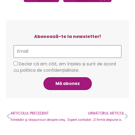
Abonează-te la newsletter!
Email
GDPR
Declar că am citit, am înțeles și sunt de acord
cu politica de confidențialitate.
Mă abonez
Prev
Ne
ARTICOLUL PRECEDENT
URMĂTORUL ARTICOL
Întrebări şi răspunsuri despre creşterea impozitului pe locuinţe pentru persoane fizice, PFA şi societăţi comerciale. Ce impact va avea măsura şi care sunt alternativele pentru a plăti mai puţin
Expert contabil: „O firmă depune anual 220 de declaraţii. Suntem supracontrolaţi, suprareglementaţi, suprataxaţi“