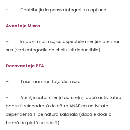
– Contribuţia la pensia integral e o opţiune
Avantaje Micro
– Impozit mai mic, cu aspectele menţionate mai
sus (vezi categoriile de cheltuieli deductibile)
Dezavantaje PFA
– Taxe mai mari faţă de micro
– Atenţie câtor clienţi factureţi şi dacă activitatea
poate fi reîncadrată de către ANAF ca activitate
dependentă şi de natură salarială (dacă e doar o
formă de plată salarială)