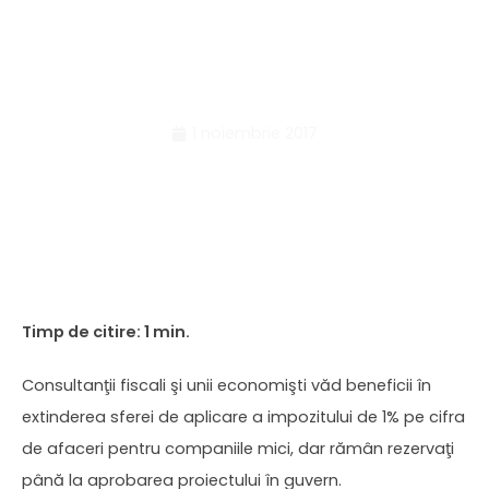
companiile care
fac investiţii
1 noiembrie 2017
Consultanţii fiscali şi unii economişti văd beneficii în
extinderea sferei de aplicare a impozitului de 1% pe cifra
de afaceri pentru companiile mici, dar rămân rezervaţi
până la aprobarea proiectului în guvern.