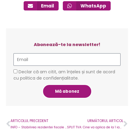
Email
WhatsApp
Abonează-te la newsletter!
Email
GDPR
Declar că am citit, am înțeles și sunt de acord
cu politica de confidențialitate.
Mă abonez
Prev
Ne
ARTICOLUL PRECEDENT
URMĂTORUL ARTICOL
INFO – Stabilirea rezidentei fiscale a persoanei fizice romane la plecarea din tara
SPLIT TVA: Cine va aplica de la 1 ianuarie 2018?