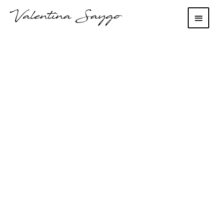
Main
Men
Consultanţii:
Impozitul de 1% pe
cifra de afaceri
poate fi bun, dar
obligativitatea lui
pune în dificultate